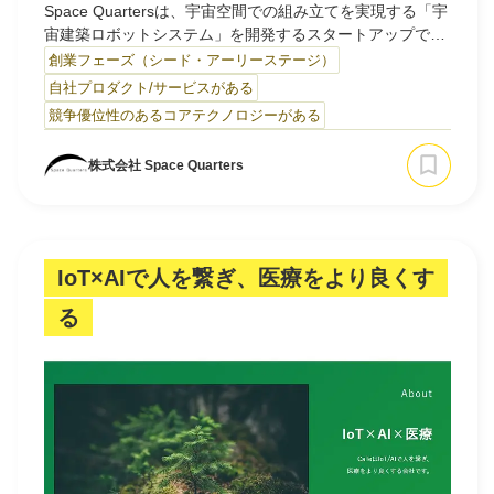
Space Quartersは、宇宙空間での組み立てを実現する「宇
宙建築ロボットシステム」を開発するスタートアップで
す。 従来の宇宙構造物は、地上で組み立ててロケットで輸
創業フェーズ（シード・アーリーステージ）
送するため、サイズや形状がロケットの制約を受けるとい
自社プロダクト/サービスがある
う課題がありました。同社はこの課題を、軌道上で直接組
競争優位性のあるコアテクノロジーがある
み立てを行うロボット技術によって解消。圧倒的な低コス
トで大型拠点や宇宙インフラの構築を可能にし、宇…
株式会社 Space Quarters
IoT×AIで人を繋ぎ、医療をより良くす
る