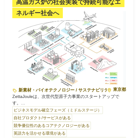
高温ガス炉の社会実装で持続可能なエ
ネルギー社会へ
東京都
新素材・バイオテクノロジー / サステナビリティ・環境
ZettaJouleは、次世代型原子力事業のスタートアップで
す。
当社は、海外において、オーナー・原子力発電事業者の立
ビジネスモデル確立フェーズ（ミドルステージ）
場で、確立した日本の技術を用いた次世代型原子力プラン
自社プロダクト/サービスがある
トを需要隣接地に実装し、クリーン・エネルギーを産業の
競争優位性のあるコアテクノロジーがある
需要家に提供する事業を推進しています。
英語力を活かせる環境がある
なお、当社では、従業員も、日本・米国・カナダ等の原子