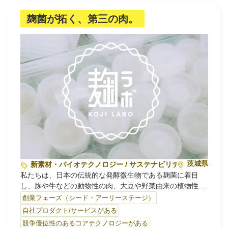
麹菌が拓く、第三の肉。
注目スタートアップ
イベント・セミナー
特集記事
CEOインタビュー
転職
大学発スタートアップ
導入事例
茨城県
新素材・バイオテクノロジー / サステナビリティ・環境
私たちは、日本の伝統的な発酵微生物である麹菌に着目
し、豚や牛などの動物性の肉、大豆や野菜由来の植物性の
お問い合わせ
肉に代わる「第三の肉」を開発する筑波大学発ベンチャー
創業フェーズ（シード・アーリーステージ）
です。
自社プロダクト/サービスがある
法人向け資料ダウンロード
麹菌は日本酒や味噌、醤油づくりに1000年以上前から欠か
競争優位性のあるコアテクノロジーがある
/採用検討企業様へ