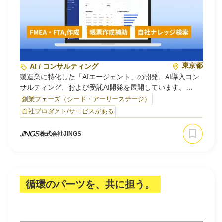
東京都
AI / コンサルティング
製造業に特化した「AIエージェント」の開発、AI導入コン
サルティング、および受託AI開発を展開しています。
創業フェーズ（シード・アーリーステージ）
熟練技能者の知見や複雑な現場データを統合し、意思決定
自社プロダクト/サービスがある
を自動化・高度化するプロダクトを提供。
現場のデータ不足や暗黙知の継承といった製造業固有の課
株式会社JINGS
題に対し、最新の深層学習技術と実務知見を掛け合わせる
ことで、業務効率化と付加価値向上を実現しています。
私た…
循環のパーツを、共に担う。