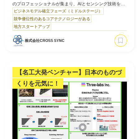
のプロフェッショナルが集まり、AIとセンシング技術を活
用して、医療現場の課題解決に挑戦している医療Techベン
ビジネスモデル確立フェーズ（ミドルステージ）
チャーです。現場の声を大切にし、それをもとに実用的な
競争優位性のあるコアテクノロジーがある
ソリューションを開発。確かな実績と情熱を持って、わた
地方スタートアップ
したちは「ICU Anywhere」の実現を目指し、医療の未来
を変える挑戦を続けています。「医療の今を変える。」
株式会社CROSS SYNC
わ…
【名工大発ベンチャー】日本のものづ
くりを元気に！