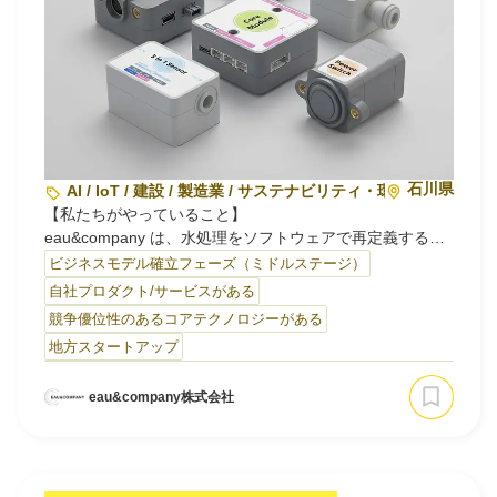
・技術コンサルティング事業
製造業におけるトライ…
石川県
AI / IoT / 建設 / 製造業 / サステナビリティ・環境
【私たちがやっていること】
eau&company は、水処理をソフトウェアで再定義するス
タートアップです。AI型の水オペレーティングシステム
ビジネスモデル確立フェーズ（ミドルステージ）
「Mizdel OS」を軸に、大規模プラントから小規模設備ま
自社プロダクト/サービスがある
で、水処理の運転を効率化・自動化する仕組みを開発して
競争優位性のあるコアテクノロジーがある
います。
地方スタートアップ
【なぜ、この事業なのか】
eau&company株式会社
水は社会の土台でありながら、その処理現場はいまも人の
経験と手作業に大きく依存し、設備の老…