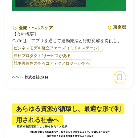
東京都
医療・ヘルスケア
【会社概要】
CaTeは、アプリを通じて運動療法と行動変容を提供し、心
疾患の患者様などの治療を行うDTx（Digital
ビジネスモデル確立フェーズ（ミドルステージ）
Therapeutics）を研究開発しているスタートアップです。
自社プロダクト/サービスがある
競争優位性のあるコアテクノロジーがある
現役の循環器内科医である代表の医療背景を基に、「運
動」と「行動変容」をテーマとして、「IoT」と「AI」で
株式会社CaTe
人を繋ぎ、より快適な社会生活の実現を目指して創業いた
しました。
私たちは現在、「遠隔心臓リハ…
あらゆる資源が循環し、最適な形で利
用される社会へ