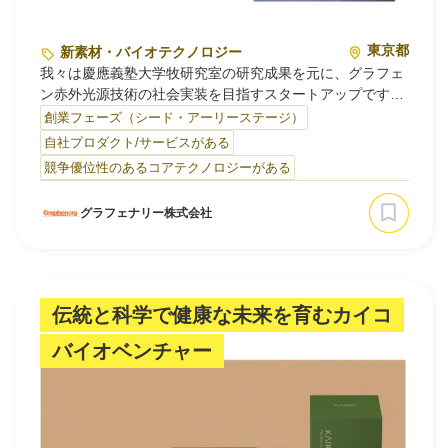
東京都
新素材・バイオテクノロジー
我々は慶應義塾大学牧研究室の研究成果を元に、グラフェ
ン赤外光源技術の社会実装を目指すスタートアップです。
素材として高い性能を持つと知られているグラフェンが、
創業フェーズ（シード・アーリーステージ）
未だに広く普及していない現状を打破し、社会課題の解決
自社プロダクト/サービスがある
に貢献します。
競争優位性のあるコアテクノロジーがある
⚫︎ 革新的なグラフェン光デバイス
グラフェナリー株式会社
グラフェナリー株式会社では、数々の驚異的な性能を有す
るグラフェン材料を用いて革新的なグラフェン光デバイス
を開発しています。
例えば、チップ上で動作可能な小型の赤外光源や、それを
用いた赤外分光装置の開発を進めており、超高速で微細な
伝統と科学で健康な未来を育むカイコ
赤外光源や高空間分解能赤外分析装置など、これまでにな
いチップ上赤外光源やそれを用いた赤外分析装置の実用化
バイオベンチャー
を目指しています。