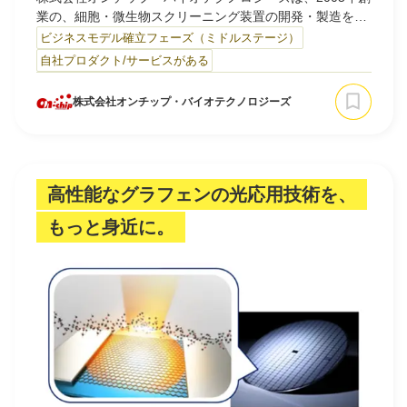
業の、細胞・微生物スクリーニング装置の開発・製造を行
う日本発のバイオベンチャーです。
ビジネスモデル確立フェーズ（ミドルステージ）
自社プロダクト/サービスがある
独自のマイクロ流路チップとドロップレット技術を融合さ
せ、生命科学分野に革新をもたらしています。世界初のマ
株式会社オンチップ・バイオテクノロジーズ
イクロ流路セルソーター「On-chip Sort」を製品化し、特
に「On-chip Droplet Selector」は最大1000倍のスループ
ットを誇る…
高性能なグラフェンの光応用技術を、
もっと身近に。