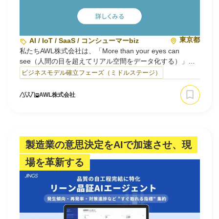
東京都
AI / IoT / SaaS / コンシューマーbiz
私たちAWL株式会社は、「More than your eyes can
see（人間の目を超えてリアル空間をデータ化する）」を
コーポレートミッションに掲げ、エッジAIカメラソリュー
ビジネスモデル確立フェーズ（ミドルステージ）
ションを開発・提供する北海道大学発認定スタートアップ
です。
AWL株式会社
少子高齢化による労働人口の減少と、テクノロジーの急速
な進化が交差する今、リテール店舗には大きなパラダイム
転換が求められています。私たちは、店舗にす…
製造業の意思決定をAIで加速させ、現
場を革新する