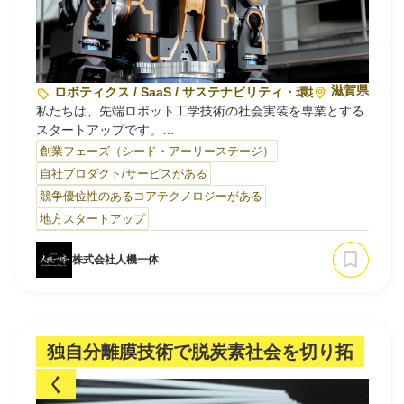
滋賀県
ロボティクス / SaaS / サステナビリティ・環境
私たちは、先端ロボット工学技術の社会実装を専業とする
スタートアップです。
代表の金岡博士が提唱する「人機（じんき）＝人間機械相
創業フェーズ（シード・アーリーステージ）
乗効果器（Man-Machine Synergy Effector）」の概念を軸
自社プロダクト/サービスがある
に、人間だけでも機械だけでも実現できない作業を、両者
競争優位性のあるコアテクノロジーがある
の相乗効果によって可能にするロボットシステムを開発・
地方スタートアップ
社会実装しています。
株式会社人機一体
主力プロダクトとして、人型の重作業用ロボット試作機
「…
独自分離膜技術で脱炭素社会を切り拓
く