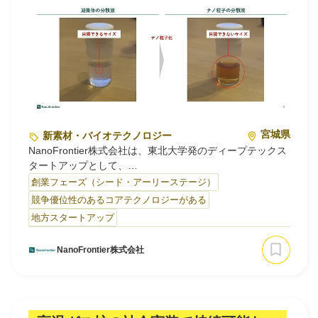
宮城県
新素材・バイオテクノロジー
NanoFrontier株式会社は、東北大学発のディープテックス
タートアップとして、
有機化合物を「再沈殿法」により安定かつ高精度にナノ粒
創業フェーズ（シード・アーリーステージ）
子化する独自技術を核に、
競争優位性のあるコアテクノロジーがある
さまざまな産業・社会課題の解決に挑んでいます。
地方スタートアップ
東北大学で長年にわたり蓄積されてきたナノ粒子化プロセ
NanoFrontier株式会社
スを、高感度センシング、環境モニタリング、エネルギー
材料、冷却材料、医薬品のドラッグデリバリーなど、幅
広…