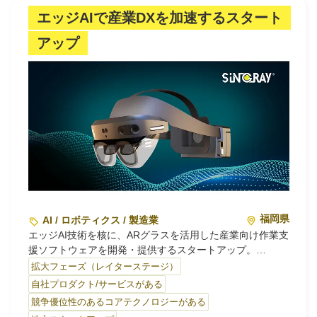
エッジAIで産業DXを加速するスタート
採掘・輸入依存から脱却し、地域資源を製品化する「サー
キュラーバレー（循環産業の拠点）」を世界中に構築する
アップ
ことで、資源循環のゲームチェンジを目指しています。
福岡県
AI / ロボティクス / 製造業
エッジAI技術を核に、ARグラスを活用した産業向け作業支
援ソフトウェアを開発・提供するスタートアップ。
製造・建設・物流などの現場で、AIによるリアルタイム画
拡大フェーズ（レイターステージ）
像認識や作業手順ガイダンス、遠隔支援を実現し、産業DX
自社プロダクト/サービスがある
を推進する。
競争優位性のあるコアテクノロジーがある
福岡を拠点に、国内外のグローバル市場への展開を加速