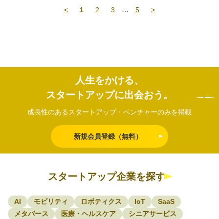
…
<
1
2
3
5
>
2025年1月にはシリーズAラウンドで約11.5億円、AMED補
助金と合わせて累計22.5億円を調達。
疾患の根本治療に挑む、国内屈指のCNS創薬スタートアッ
プです。
人生をかける、
スタートアップに出会おう。
成長性のあるスタートアップ・ベンチャーのみを掲載
新規会員登録（無料）
スタートアップ企業を探す
AI
モビリティ
ロボティクス
IoT
SaaS
メタバース
医療・ヘルスケア
シニアサービス