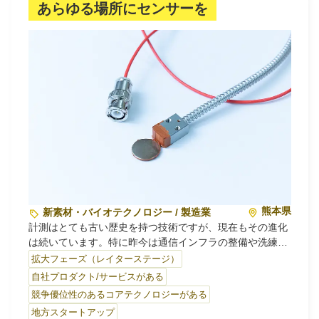
あらゆる場所にセンサーを
熊本県
新素材・バイオテクノロジー / 製造業
計測はとても古い歴史を持つ技術ですが、現在もその進化
は続いています。特に昨今は通信インフラの整備や洗練さ
れたデータ処理アルゴリズムの発展により、IoTやAIが大
拡大フェーズ（レイターステージ）
きなトレンドです。しかしどんなに分析技術が発達して
自社プロダクト/サービスがある
も”Garbage In, Garbage Out”という原則に違いはなく、物
競争優位性のあるコアテクノロジーがある
理現象の深い理解に立脚した装置や仕組みを使って物理量
地方スタートアップ
を正確に取得するという計測の基本は天秤で重さをはかっ