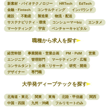
新素材・バイオテクノロジー
HRTech
EdTech
金融・Fintech
コンサルティング
インバウンド
建設
不動産
製造業
物流・配送
サステナビリティ・環境
コンシューマーbiz
エンタメ
マーケティング
宇宙
ベンチャーキャピタル
職種から求人を探す
経営幹部
事業開発・営業企画
PM・PdM
営業
エンジニア
管理部門
マーケティング・広報
コンサルタント
企画・リサーチ
研究・開発
デザイナー
専門職
大学発ディープテックを探す
北海道・東北
関東
東海
北陸・甲信越
関西
中国・四国
九州・沖縄
フルリモートのみ