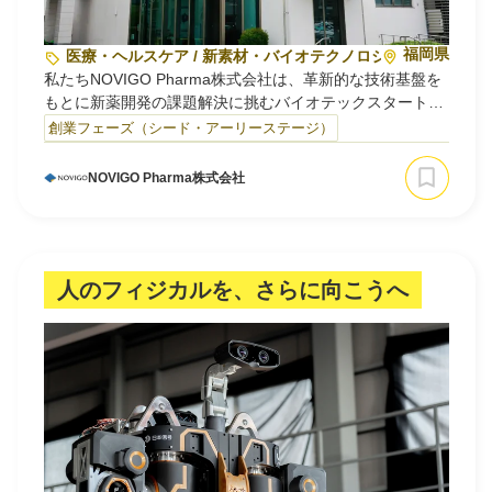
福岡県
医療・ヘルスケア / 新素材・バイオテクノロジー
私たちNOVIGO Pharma株式会社は、革新的な技術基盤を
もとに新薬開発の課題解決に挑むバイオテックスタートア
ップです。従来の創薬プロセスが抱える高コスト・長期
創業フェーズ（シード・アーリーステージ）
化・成功率の低さといった構造的な問題に正面から向き合
い、独自のテクノロジーによって医薬品開発の効率と成功
NOVIGO Pharma株式会社
確率を大きく引き上げるこ
九州大学発のベンチャーとして、生体バリアを超える独自
の次世代DDS（ドラッグデリ…
人のフィジカルを、さらに向こうへ