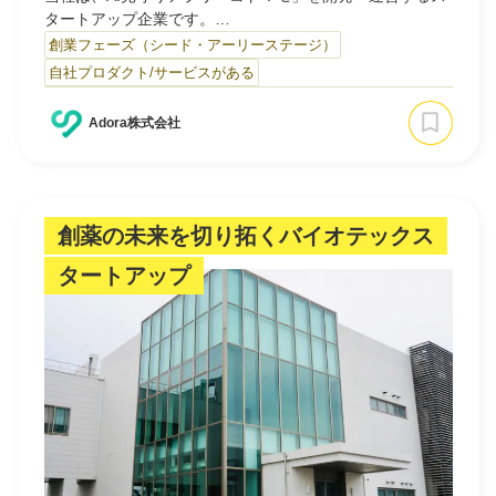
タートアップ企業です。
子どもが利用するデジタルデバイス上での危険なチャット
創業フェーズ（シード・アーリーステージ）
や不適切な画像をAIで検知し、事故やトラブルを未然に防
自社プロダクト/サービスがある
ぐプロダクトを提供しています。
2025年9月より KDDI様の通信プランへの導入が開始さ
Adora株式会社
れ、当社プロダクトは単一サービスから「社会インフラ」
へと進化するフェーズに入りました。
今後は他通…
創薬の未来を切り拓くバイオテックス
タートアップ