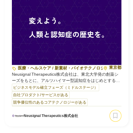
東京都
医療・ヘルスケア / 新素材・バイオテクノロジー
Neusignal Therapeutics株式会社は、東北大学発の創薬シ
ーズをもとに、アルツハイマー型認知症をはじめとする中
枢神経系（CNS）疾患に対して、革新的な低分子経口治療
ビジネスモデル確立フェーズ（ミドルステージ）
薬「NTX‑083」の開発を行っています。
自社プロダクト/サービスがある
競争優位性のあるコアテクノロジーがある
NTX‑083は、認知機能改善だけでなく、周辺症状の改善や
疾患修飾作用も備えた“First‑in‑class”創薬を目指してお
Neusignal Therapeutics株式会社
り、既に動物モデルにおいて有効性と安全性が確認されて
います。東京大学医学部附属病院にてFirst‑in‑Humanフェ
ーズ1治験も実施中です。