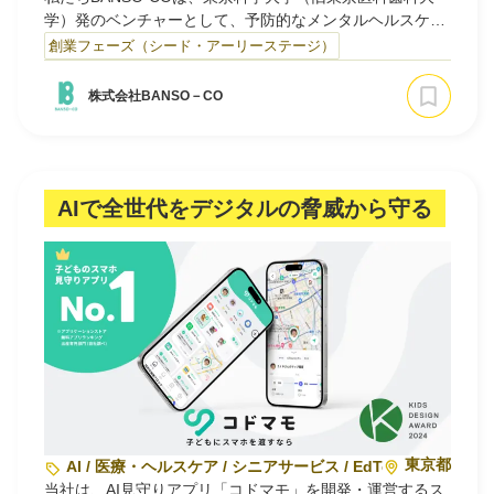
学）発のベンチャーとして、予防的なメンタルヘルスケア
を提供しています。主力サービス「BANSO-CO」は、すき
創業フェーズ（シード・アーリーステージ）
ま時間に好きな場所からオンラインで専門家（ばんそうメ
イト）と気軽に話せるWEBサービスです。誰しもが抱える
株式会社BANSO－CO
「ちょっと困った」から「人に言えない悩み」まで、ため
込む前に相談でき、じっくり話を聴いて解決まで伴走し
ま…
AIで全世代をデジタルの脅威から守る
東京都
AI / 医療・ヘルスケア / シニアサービス / EdTech
当社は、AI見守りアプリ「コドマモ」を開発・運営するス