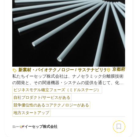
京都府
新素材・バイオテクノロジー / サステナビリティ・環境
私たちイーセップ株式会社は、ナノセラミック分離膜技術
の開発と、その関連機器・システムの提供を通じて、化学
産業の脱炭素化を推進するディープテックスタートアップ
ビジネスモデル確立フェーズ（ミドルステージ）
です。
自社プロダクト/サービスがある
競争優位性のあるコアテクノロジーがある
産業界全体のエネルギー使用量の約40%を占める「化学産
地方スタートアップ
業の分離プロセス」。この巨大な課題領域に対し、私たち
は独自のナノセラミック分離膜技術で真正面から挑んでい
イーセップ株式会社
ます。