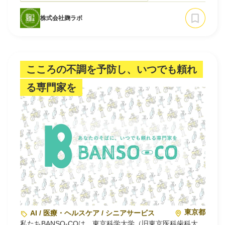
せない働き者で、キノコ菌よりも増殖速度が速いことか
ら、環境負荷を抑えて効率よく菌体を生産できます。菌体
株式会社麹ラボ
にはうま味成分が多く含まれ、タンパク質量も40〜60%と
利用規約
プライバシーポリシー
採用情報
会社概要
採用検討企業様へ
豊富で、繊維構造による肉のような食感も備えています。
パートナーの方へ
私たちの技術の大きな特徴は、麹菌の培養に必要な栄養源
として酒粕や焼酎粕といった食品製造副産物を有効活用し
ている点です。未利用資源の価値を最大化しながら、資源
こころの不調を予防し、いつでも頼れ
循環型の食品生産プラットフォームの構築を進め、「おい
しさ」「栄養価」「サステナビリティ」を高いレベルで両
る専門家を
立した新たな食品素材の社…
東京都
AI / 医療・ヘルスケア / シニアサービス
私たちBANSO-COは、東京科学大学（旧東京医科歯科大