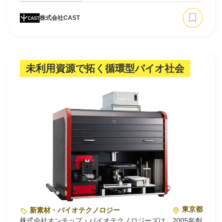
ていた時代から変質することはありません。
株式会社CAST
私たちは”Sensible Sensing”を理念として、高品質かつ多
様なセンサーをIoTの時代に即した計測システムとして提
供することで、より便利で安全な世界の実現に貢献したい
と考えています。
未利用資源で拓く循環型バイオ社会
私たちが独自開発したセンサーは、耐熱・フレキシブル・
薄型という特徴を有するフィ…
東京都
新素材・バイオテクノロジー
株式会社オンチップ・バイオテクノロジーズは、2005年創