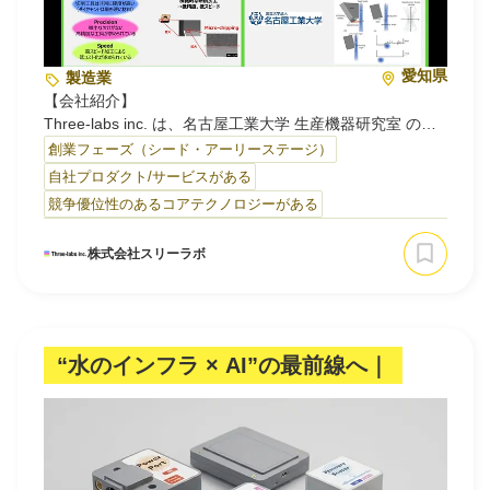
愛知県
製造業
【会社紹介】
Three‑labs inc. は、名古屋工業大学 生産機器研究室 の研
究成果を社会実装するために設立された大学発ベンチャー
創業フェーズ（シード・アーリーステージ）
企業です。
自社プロダクト/サービスがある
主に「精密加工（切削、レーザー加工などによる高精度な
競争優位性のあるコアテクノロジーがある
加工技術）」 と「トライボロジー（摩擦・潤滑・摩耗など
の表面現象の研究）」をコアに、以下のような事業を展開
株式会社スリーラボ
しています。
【事業内容】
・PLG（Pulse Laser Grinding）事業
高エネルギーレーザーパルスを用いて切削工具の刃先を形
“水のインフラ × AI”の最前線へ｜
作る技術。特に高硬度材料（例：ダイヤモンド、cBNな
ど）にも対応可能で、従来に比べコストを抑えつつ高品質
な工具刃先を実現。また、ダイヤモンドコーティング工具
の鋭利化や使用済み工具の再研磨にも対応可能。