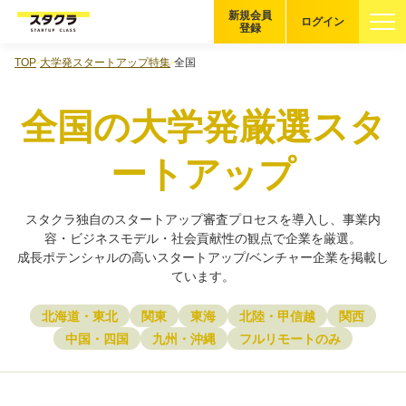
新規会員
ログイン
登録
TOP
大学発スタートアップ特集
全国
ブックマーク
全国の大学発厳選スタ
企業を探す
ートアップ
適性診断
無料・5分
スタクラ独自のスタートアップ審査プロセスを導入し、事業内
スタクラが選ばれる理由
容・ビジネスモデル・社会貢献性の観点で企業を厳選。
成長ポテンシャルの高いスタートアップ/ベンチャー企業を掲載し
スタートアップ厳選の仕組み
ています。
紹介する企業について
北海道・東北
関東
東海
北陸・甲信越
関西
中国・四国
九州・沖縄
フルリモートのみ
登録者の転職・副業実績
Startup Magazine