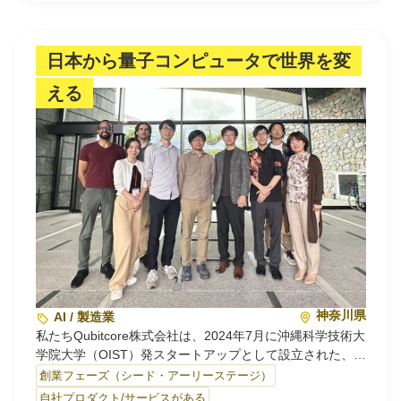
コアとなるのは、膜の細孔径…
日本から量子コンピュータで世界を変
える
神奈川県
AI / 製造業
私たちQubitcore株式会社は、2024年7月に沖縄科学技術大
学院大学（OIST）発スタートアップとして設立された、国
産イオントラップ量子コンピュータの開発・社会実装に挑
創業フェーズ（シード・アーリーステージ）
むディープテック企業です。
自社プロダクト/サービスがある