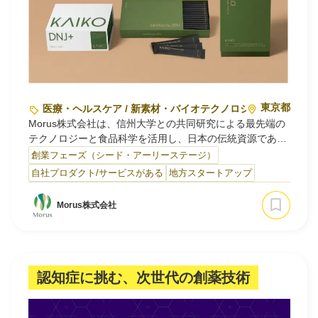
東京都
医療・ヘルスケア / 新素材・バイオテクノロジー
Morus株式会社は、信州大学との共同研究による最先端の
テクノロジーと食品科学を活用し、日本の伝統資源である
「カイコ」の栄養価に着目した次世代フード＆ヘルスケア
創業フェーズ（シード・アーリーステージ）
事業を展開しています。
自社プロダクト/サービスがある
地方スタートアップ
高タンパクかつ血糖値コントロール等の健康維持に期待さ
れる「1-デオキシノジリマイシン（DNJ）」などの希少機
Morus株式会社
能性成分を含む独自原料「MorSilk®」や、ヘルスケアブラ
ンド「KAIKO®（KAIKO PROTEIN Powder, KAIKO
SilkMatcha ZEN, KAIKO DNJ+など）」を開発・提供。既
存の動物性タンパク質と比較して水・土地の使用量やCO₂
排出量を大幅に削減できる環境優位性と、栄養学に基づく
認知症に挑む、次世代の創薬技術
優れた機能性を兼ね備え、世界的な健康課題および食糧安
全保障課題の解決に取り組んでいます。