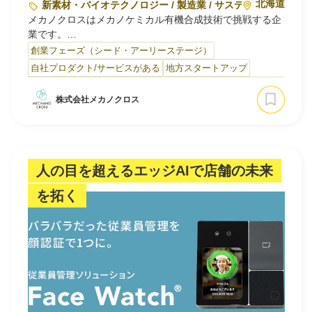
北海道
新素材・バイオテクノロジー / 製造業 / サステナビリティ・
メカノクロスはメカノケミカル有機合成技術で挑戦する企
業です。
クリーンな社会実現・新たな価値創造が可能な北海道大学
創業フェーズ（シード・アーリーステージ）
発 「メカノケミカル有機合成技術」を社会実装し、ステー
自社プロダクト/サービスがある
地方スタートアップ
クホルダーにとって、 より「快適」を実現します。世界の
環境課題解決を最重要項目と捉え、我々のイノベーション
株式会社メカノクロス
でそのソリューションを提供し、産業界の構造変革を実現
します。
また、メカノケミカル有機合成技術だからこそできる新し
い機能性化合物を提供します。
人の目を超えるエッジAIで店舗の未来
を拓く
企業様と共に快適な社会を創ることがメカノクロスの夢で
す。