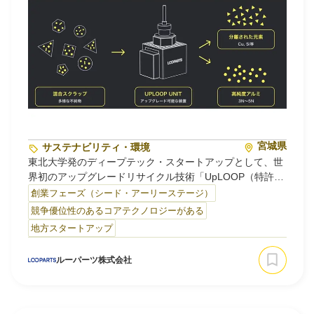
宮城県
サステナビリティ・環境
東北大学発のディープテック・スタートアップとして、世
界初のアップグレードリサイクル技術「UpLOOP（特許出
願中）」を核とした循環型プラットフォーム事業を展開し
創業フェーズ（シード・アーリーステージ）
ています。
競争優位性のあるコアテクノロジーがある
地方スタートアップ
従来の技術では困難だった金属スクラップの「質を上げる
リサイクル（あらゆる純度から99.9%〜99.999%の高純度
ルーパーツ株式会社
化）」を、新地金製造の30％以下のエネルギー、かつエネ
ルギー消費70％削減という圧倒的な低環境負荷で実現。ア
ルミニウムを起点に、元素分離による銅・シリコンの同時
回収など、1つのプロセスで複数の価値を創出します。