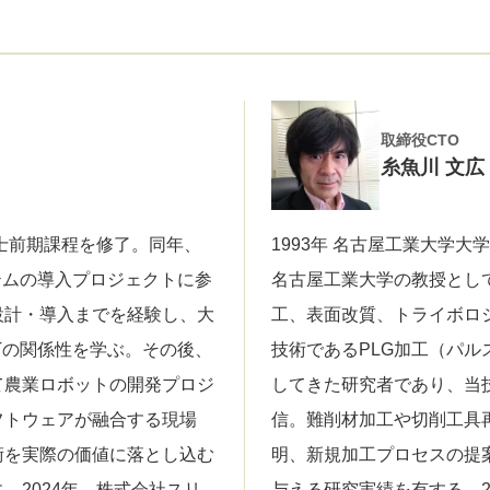
取締役CTO
糸魚川 文広
博士前期課程を修了。同年、
1993年 名古屋工業大学
ステムの導入プロジェクトに参
名古屋工業大学の教授とし
設計・導入までを経験し、大
工、表面改質、トライボロ
Tの関係性を学ぶ。その後、
技術であるPLG加工（パ
て農業ロボットの開発プロジ
してきた研究者であり、当
フトウェアが融合する現場
信。難削材加工や切削工具
術を実際の価値に落とし込む
明、新規加工プロセスの提
、2024年、株式会社スリ
与える研究実績を有する。2