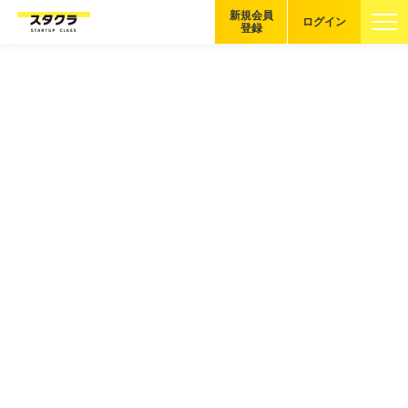
新規会員
ログイン
登録
ブックマーク
企業を探す
適性診断
無料・5分
スタクラが選ばれる理由
スタートアップ厳選の仕組み
紹介する企業について
登録者の転職・副業実績
Startup Magazine