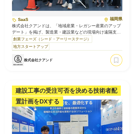
福岡県
SaaS
株式会社クアンドは、「地域産業・レガシー産業のアップ
デート」を掲げ、製造業・建設業などの現場向け遠隔支援
ツール「SynQ Remote（シンクリモート）」を提供するス
創業フェーズ（シード・アーリーステージ）
タートアップです。
地方スタートアップ
2023年度のデスクレスSaaS市場は、前年比143.3%の
株式会社クアンド
537.0億円が見込まれており、2027年度には、年平均成長
率37.8%で推移し1,157億円の市場規模になると予想され
ています。
しかしながら、労働生産人口が不足しているなかで、特に
現場では働く人々は不足しており、現場は限られた技術者
建設工事の受注可否を決める技術者配
の数で、より多くの現場仕事を、より高品質・短納期でこ
置計画をDXする
なすことを求められます。
この状況に置いて、高い技術を持った技術者が、タイミン
グを合わせて毎回現場まで行き、作業者を指示・判断する
ということが仕事をこなすうえでボトルネックに…