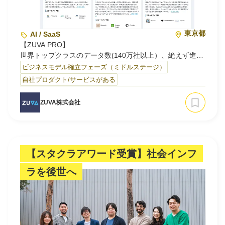
東京都
AI / SaaS
【ZUVA PRO】
世界トップクラスのデータ数(140万社以上）、絶えず進化
する高度な検索能とAIリコメンド機能によって、お探しの
ビジネスモデル確立フェーズ（ミドルステージ）
スタートアップを楽に発見してつながることができます
自社プロダクト/サービスがある
【ZUVA DATA LEAP】
ZUVA株式会社
最新のHuman in the Loopプロセスにより、お探しのテー
マに基づいた質の高いスタートアップのアタックリスト
（類似・関連・要注目企業リスト）をスピーディーに作成
します
【スタクラアワード受賞】社会インフ
【Z…
ラを後世へ