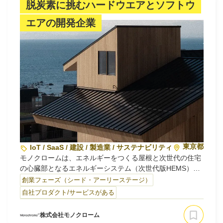
脱炭素に挑むハードウエアとソフトウ
エアの開発企業
東京都
IoT / SaaS / 建設 / 製造業 / サステナビリティ・環境
モノクロームは、エネルギーをつくる屋根と次世代の住宅
の心臓部となるエネルギーシステム（次世代版HEMS）を
開発しています。
創業フェーズ（シード・アーリーステージ）
自社プロダクト/サービスがある
太陽光パネルは、山を切り開いて設置するもの、訪問販売
で売るもの、そんな。
株式会社モノクローム
創業者の梅田がモノクロームを立ち上げたのは、自宅を建