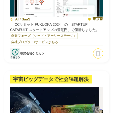
東京都
AI / SaaS
「ICCサミット FUKUOKA 2024」の「STARTUP
CATAPULT スタートアップの登竜門」で優勝しました。
PRTIMES：
創業フェーズ（シード・アーリーステージ）
https://prtimes.jp/main/html/rd/p/000000037.000024863.ht
自社プロダクト/サービスがある
ml
Youtube：
株式会社ケミカン
企業紹介URL先の1:06:22~1:13:28の間をご覧ください
◆事業内容
〜製品含有化学物質の調査・管理業務向けAIソフトウェア
「ケミカン」の開発・提供〜
宇宙ビッグデータで社会課題解決
製造業の現場では、化学品は欠かせない存在です。一方
で、誤った管理は公害・健康被害・薬品事故につながるリ
スクがあり、企業には正確な記録・管理・評価が義務づけ
られています。