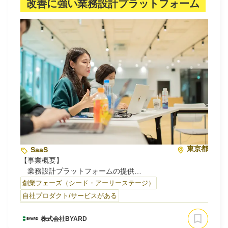
改善に強い業務設計プラットフォーム
▼国内の大企業ユースケースに特化した、データカタログ
型プラットフォーム「Quollio®︎ Data Intelligence Cloud」
を提供しています。部署横断でのセルフサービス分析の推
進やデータガバナンス等、様々なユースケースに利用いた
だいています。
東京都
SaaS
【事業概要】
業務設計プラットフォームの提供
創業フェーズ（シード・アーリーステージ）
【プロダクト概要】
自社プロダクト/サービスがある
■BYARD: https://byard.io/
業務プロセスを構築し、進捗管理から改善までを行う業務
株式会社BYARD
設計プラットフォーム「BYARD(バイアード)」を運営して