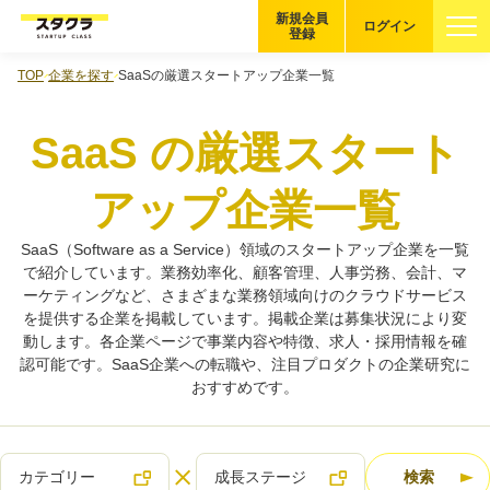
新規会員
ログイン
登録
TOP
企業を探す
SaaSの厳選スタートアップ企業一覧
ブックマーク
SaaS の厳選スタート
企業を探す
アップ企業一覧
適性診断
無料・5分
SaaS（Software as a Service）領域のスタートアップ企業を一覧
スタクラが選ばれる理由
で紹介しています。業務効率化、顧客管理、人事労務、会計、マ
ーケティングなど、さまざまな業務領域向けのクラウドサービス
を提供する企業を掲載しています。掲載企業は募集状況により変
スタートアップ厳選の仕組み
動します。各企業ページで事業内容や特徴、求人・採用情報を確
認可能です。SaaS企業への転職や、注目プロダクトの企業研究に
紹介する企業について
おすすめです。
登録者の転職・副業実績
カテゴリー
成長ステージ
検索
Startup Magazine