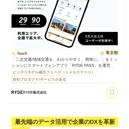
東京都
SaaS
「二次交通/地域交通を、わかりやすく、簡単に。」をミッ
ションにスマートフォンアプリ「RYDE PASS」を運営し
ています。
ビジネスモデル確立フェーズ（ミドルステージ）
自社プロダクト/サービスがある
◆「二次交通/地域交通」のデジタル化を通じた「社会」の
RYDE株式会社
リデザイン
RYDEでは、独自のモビリティプラットフォーム「RYDE
PASS」を企画・開発しています。
新旧様々な交通事業を一つのサービスから利用可能にして
最先端のデータ活用で企業のDXを革新
いくことで、一人ひとりの日常や地域の未来…