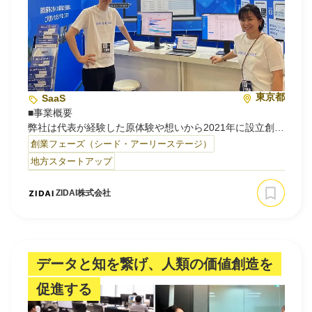
東京都
SaaS
■事業概要
弊社は代表が経験した原体験や想いから2021年に設立創業
しました。
創業フェーズ（シード・アーリーステージ）
祖父が大工、親族が建設会社や土木会社を経営する建設が
地方スタートアップ
身近にある家庭環境で幼少期を過ごした経験から人々の暮
らしを創っている建設業、レガシー産業とも言われる建設
ZIDAI株式会社
業界をテクノロジーの力で少しでも良い未来に近づけるた
めにチャレンジしています。
■プロダクト
データと知を繋げ、人類の価値創造を
建設会社・ゼネコン向け技術者配置システム「ビルドスケ
促進する
ール」を開発・運営しています。ゼネコンや建設会社向け
に現場技術者の配置計画を支援するSaaSで、人手不足と