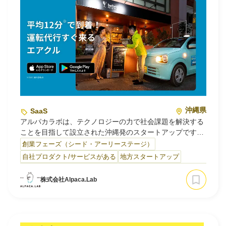
沖縄県
SaaS
アルパカラボは、テクノロジーの力で社会課題を解決する
ことを目指して設立された沖縄発のスタートアップです。
私たちは、まず沖縄で大きな問題になっている飲酒運転と
創業フェーズ（シード・アーリーステージ）
運転代行の課題解決に着手することにしました。
自社プロダクト/サービスがある
地方スタートアップ
運転代行業界は非効率的な業務形態や過度な価格競争で圧
株式会社Alpaca.Lab
迫された市場など、課題が山積しています。これまで利用
者は、複数の業者に電話をかけて配車を依頼する必要が…