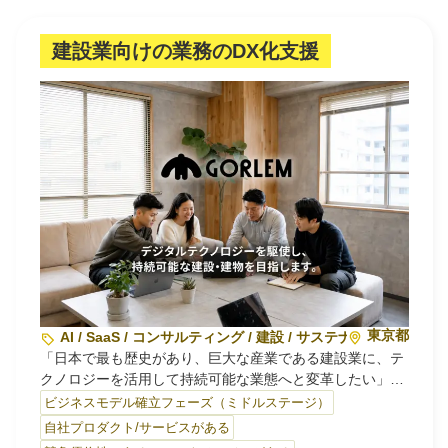
できる環境を実現します。
■プロダクト◾️
建設業向けの業務のDX化支援
SaaSツール「KiZUKAI」は、最先端の生成AI技術を活用
し、完全ノーコードでデータの加工・分析を自動化しま
す。
これによりブラックボックス化されたデータ業務を仕組み
化し、属人化を撤廃。データ活用スピードを飛躍的に向上
させます。…
東京都
AI / SaaS / コンサルティング / 建設 / サステナビリティ・環
「日本で最も歴史があり、巨大な産業である建設業に、テ
クノロジーを活用して持続可能な業態へと変革したい」を
テーマに、建設領域×デジタライゼーション×サステナビリ
ビジネスモデル確立フェーズ（ミドルステージ）
ティを掛け合わせた事業展開をしています。
自社プロダクト/サービスがある