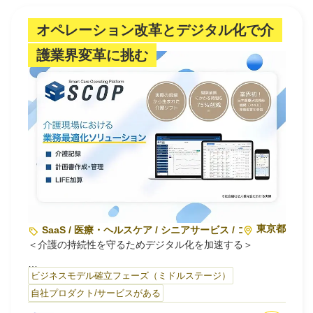
情シス業務は単なる業務…
オペレーション改革とデジタル化で介
護業界変革に挑む
東京都
SaaS / 医療・ヘルスケア / シニアサービス / コンサルティン
＜介護の持続性を守るためデジタル化を加速する＞
当社は、国内トップレベルの生産性を誇るケアオペレーシ
ビジネスモデル確立フェーズ（ミドルステージ）
ョンを構築する社会福祉法人善光会からスピンアウトした
自社プロダクト/サービスがある
スタートアップ企業です。