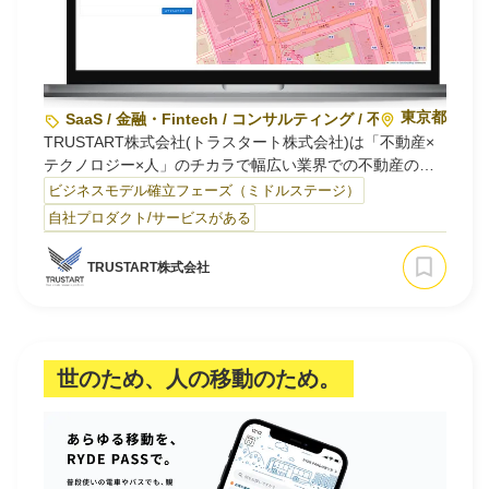
東京都
SaaS / 金融・Fintech / コンサルティング / 不動産 / マー
TRUSTART株式会社(トラスタート株式会社)は「不動産×
テクノロジー×人」のチカラで幅広い業界での不動産の活
用の可能性を模索し、日本経済の成長に貢献する不動産テ
ビジネスモデル確立フェーズ（ミドルステージ）
ック企業です。
自社プロダクト/サービスがある
三菱UFJ銀行から「出向起業」としてスタートしたのち、
TRUSTART株式会社
スピンアウトし一気に規模を拡大しています。
【R.E.DATA】
◆不動産データ提供サービス
https://www.trustart.co.jp/data/
世のため、人の移動のため。
これまで不…