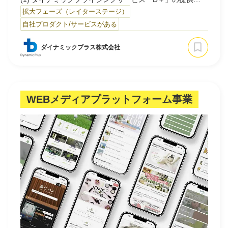
(2) レベニューマネジメントサービス「Revenue＋」の提
拡大フェーズ（レイターステージ）
供
自社プロダクト/サービスがある
(3) 各事業者向け、価格のコンサルテーションの提供
ダイナミックプラス株式会社
■「世の中のあらゆる価値と価格を科学し、価格の未来を
つくる」をミッションに、ダイナミックプライシングサー
ビスやレベニューマネジメントサービスを提供
プロダクトのサービスの幅が広く、スピ…
WEBメディアプラットフォーム事業