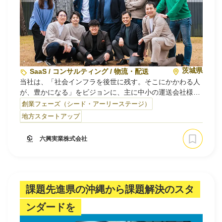
茨城県
SaaS / コンサルティング / 物流・配送
当社は、「社会インフラを後世に残す。そこにかかわる人
が、豊かになる」をビジョンに、主に中小の運送会社様向
けに、運送会社の保有する膨大なアナログ資料をデータ化
創業フェーズ（シード・アーリーステージ）
し、経営状態を可視化する経営支援サービス等を提供して
地方スタートアップ
ます。
2025年10月には千葉県富里市の株式会社北総運輸をグル
六興実業株式会社
ープ化し、みずからデータに基づいた運送業経営も実践し
ています。
課題先進県の沖縄から課題解決のスタ
ンダードを