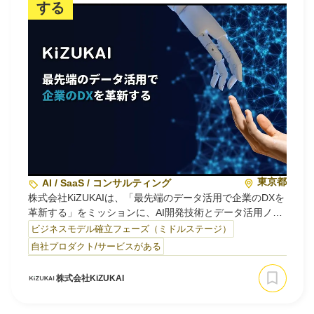
する
東京都
AI / SaaS / コンサルティング
株式会社KiZUKAIは、「最先端のデータ活用で企業のDXを
革新する」をミッションに、AI開発技術とデータ活用ノウ
ハウを強みに停滞する企業DXを推進するスタートアップで
ビジネスモデル確立フェーズ（ミドルステージ）
す。プロダクト提供、コンサルティング、カスタマイゼー
自社プロダクト/サービスがある
ション開発を通じて、各企業の課題やニーズに最適なソリ
ューションを提供します。属人化やブラックボックス化し
株式会社KiZUKAI
たデータ業務をAIで仕組み化・自動化し、企業DXを加速さ
せます。これにより企業が顧客理解やサービス改善に注力