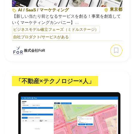
東京都
AI / SaaS / マーケティング
【新しい当たり前となるサービスを創る！事業を創造して
いくマーケティングカンパニー】
ビジネスモデル確立フェーズ（ミドルステージ）
領域特化型のWebメディアプラットフォームサービスを企
自社プロダクト/サービスがある
画・運営するベンチャー企業です。
ユーザー起点で事業を生み出すマーケティング力・集客力
株式会社FoR
を強みに、様々なジャンルでゼロから自社メディアの立ち
上げを連続的に行なって成長しています。
ユーザーにとって「こんなものがあったら良…
「不動産×テクノロジー×人」