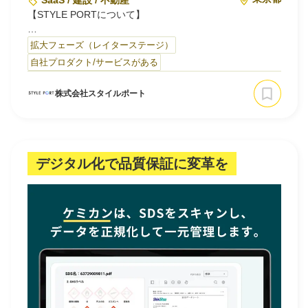
SaaS / 建設 / 不動産
【STYLE PORTについて】
「空間の選択に伴う後悔を0にする」をミッションに掲げ
拡大フェーズ（レイターステージ）
た、
自社プロダクト/サービスがある
デジタルツイン・ソリューションのスタートアップ企業で
す。
株式会社スタイルポート
当社が挑むマーケットは、国内最大規模となる建設・不動
産業界です。
主に3つの領域でサービスを展開しています。
デジタル化で品質保証に変革を
・マンション販売支援
・戸建て住宅設計支援
・産業、オフィス向け支援
主力サービスのROOVは、
2019年4…