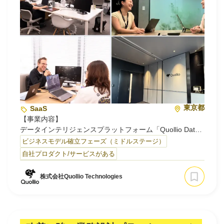
言われている建設業の受注活動を支援し受注高の最大化と
コスト削減を実現するサービスです。
▶https://buildscale.jp/
東京都
SaaS
【事業内容】
データインテリジェンスプラットフォーム「Quollio Data
Intelligence Cloud」と設計・構築支援サービス「Quollio
ビジネスモデル確立フェーズ（ミドルステージ）
INTEGRAL」の提供
自社プロダクト/サービスがある
▼エンタープライズ企業に選ばれる国産のデータインテリ
株式会社Quollio Technologies
ジェンス・パートナー
Quollioは、世界中の情報と知を繋げ、人々や企業が繋が
り、新たな価値創造を促進する未来を築くことをミッショ
ンとしています。