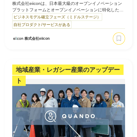
株式会社eiiconは、日本最大級のオープンイノベーション
プラットフォームとオープンイノベーションに特化したハ
ンズオンコンサルティングで、企業の事業フェーズに合わ
ビジネスモデル確立フェーズ（ミドルステージ）
せたOIの支援にて事業化をサポートしています。
自社プロダクト/サービスがある
■日本最大級オープンイノベーションプラットフォーム
株式会社eiicon
「AUBA」：https://auba.eiicon.net/
累計登録社数38,000社を越えた日本最大級のオープンイノ
ベーションに特化…
地域産業・レガシー産業のアップデー
ト