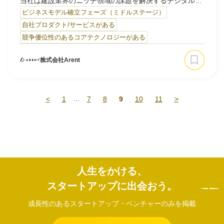
当社は建設業界のニッチ領域の課題を解決するデジタル事
業を創造し続ける企業です。 クライアント内の属人的な
ビジネスモデル確立フェーズ（ミドルステージ）
「暗黙知」を紐解きながら、業界が長年抱える課題を解決
自社プロダクト/サービスがある
へ導くためのデジタル新事業を圧倒的なスピードでコンサ
競争優位性のあるコアテクノロジーがある
ルティング～新規事業立ち上げまで一気通貫して共に開発
を進めます。
株式会社Arent
■強み
3つの強みを有することで、建設業界の深い課題を解決す
ることができ、業界内でのユニークなポジショニングを構
…
<
1
7
8
9
10
11
>
築しています。
１.技術⼒
⾼い数学⼒を持ち3DCAD開発をバックグラウンドに持つ優
秀な⼈材が多数在籍しており、確かな開発実績と多数の特
許を出願中です。
２.ナレッジ
人生をかける、
建設業界に特化し、業界⼤⼿企業との共創開発を続けてき
スタートアップに出会おう。
たことで、建設現場や建設技術についての深い知⾒を蓄積
しています。
成長性のあるスタートアップ・ベンチャーのみを掲載
…