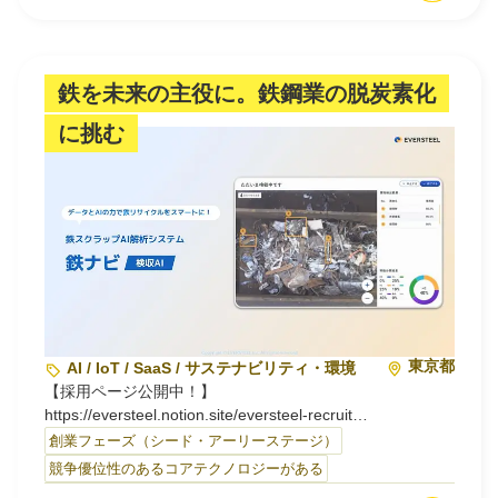
います。
入社対応、受注対応、契約締結など1件ずつ個別の管理が
必要なバックオフィス業務において、全体プロセスから各
鉄を未来の主役に。鉄鋼業の脱炭素化
担当者のTODOリストまでを一元管理し、業務改善サイク
に挑む
ルを通じた、業務プロセスの効率的な再設計を可能にする
B2Bプロダクトです。
担当者や部署ごとにブラックボックス化してしまい、つか
みにくくなりがちな業務の一連の流れをさまざまな粒度で
可視化・共有することで、担当者に依存しない形での業務
推進を実現します。
業務の始点から終点まで緩やかにカバーする唯…
東京都
AI / IoT / SaaS / サステナビリティ・環境
【採用ページ公開中！】
https://eversteel.notion.site/eversteel-recruit
＜事業内容＞
創業フェーズ（シード・アーリーステージ）
鉄スクラップのAI解析アプリケーションの開発・提供
競争優位性のあるコアテクノロジーがある
鉄のリサイクル原料である鉄スクラップを高精度に解析す