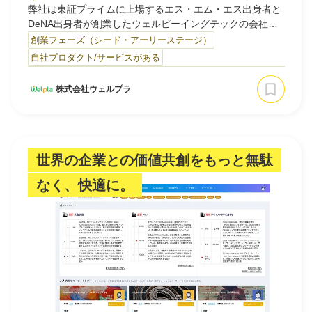
弊社は東証プライムに上場するエス・エム・エス出身者と
DeNA出身者が創業したウェルビーイングテックの会社で
利用規約
プライバシーポリシー
採用情報
会社概要
採用検討企業様へ
す。
創業フェーズ（シード・アーリーステージ）
パートナーの方へ
長期のVISIONを【少子高齢化に伴う社会の「不」をテクノ
自社プロダクト/サービスがある
ロジーとデータの力で解消する】とし、事業ドメインを
「法人向けのヘルスケア事業」に定めて以下の2事業を展
株式会社ウェルプラ
開しています。
⑴ヘルスデータソリューション：
健診やストレスチェックなど健康情報のデータにまつわ
るソリューションサービス
世界の企業との価値共創をもっと無駄
(2)キャリアソリューション：
なく、快適に。
産業医などの産業保健職のアウトソーシングサービスや
人材紹介など人材にまつわるソリューションサービス
(3)健診SaaS事業：
健康管理を効率化するSaaSサービス