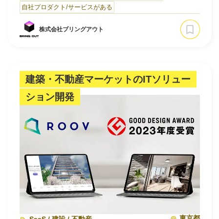
現場の対話・会議・商談といった「一次情報」をAIでリア
自社プロダクト/サービスがある
ルタイムに構造化し、経営の意思決定に直結させるプロダ
クトを自社開発しています。単なるツール提供にとどまら
株式会社ブリングアウト
ず、MBBやBIG4出身のコンサルタントが顧客企業の経営
課題に深く入り込み、AIによる解析結果を経営変革のア…
建築・不動産マーケットのITソリュー
ション開発
東京都