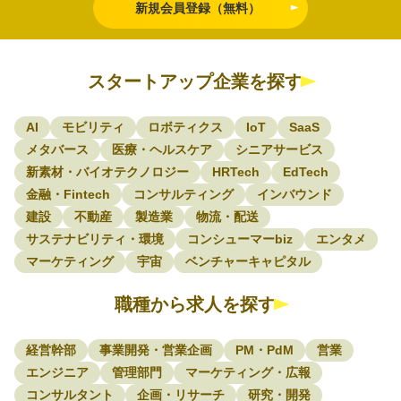
新規会員登録（無料）
スタートアップ企業を探す
AI
モビリティ
ロボティクス
IoT
SaaS
メタバース
医療・ヘルスケア
シニアサービス
新素材・バイオテクノロジー
HRTech
EdTech
金融・Fintech
コンサルティング
インバウンド
建設
不動産
製造業
物流・配送
サステナビリティ・環境
コンシューマーbiz
エンタメ
マーケティング
宇宙
ベンチャーキャピタル
職種から求人を探す
経営幹部
事業開発・営業企画
PM・PdM
営業
エンジニア
管理部門
マーケティング・広報
コンサルタント
企画・リサーチ
研究・開発