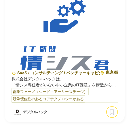
東京都
SaaS / コンサルティング / ベンチャーキャピタル
株式会社デジタルハックは、
「情シス専任者がいない中小企業のIT課題」を構造から解
決するスタートアップです。
創業フェーズ（シード・アーリーステージ）
競争優位性のあるコアテクノロジーがある
中小企業向けサービス「情シス君」を通じて、事業成長を
下支えするIT基盤の整備・運用を支援しています。
デジタルハック
IT活用の遅れや属人化は、結果として経営判断の遅れや事
業機会の損失を生み、日本全体の生産性にも影響を与える
構造的な課題です。