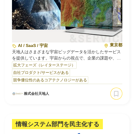
しかし現在も化学品管理は属人的なアナログ業務が中心。
IT化が遅れ、スペシャリス…
東京都
AI / SaaS / 宇宙
天地人はさまざまな宇宙ビッグデータを活かしたサービス
を提供しています。宇宙からの視点で、企業の課題や、地
球規模の環境問題・社会課題を解決します。
拡大フェーズ（レイターステージ）
自社プロダクト/サービスがある
【宇宙から一歩先を行く企業の意思決定を加速するデジタ
競争優位性のあるコアテクノロジーがある
ル地球儀】
天地人コンパスは、宇宙ビッグデータを活用した地球規模
株式会社天地人
の課題を解決できるオンラインGISプラットフォームで
す。
・天地人コンパスの主な機能
〔 条件分…
情報システム部門を民主化する