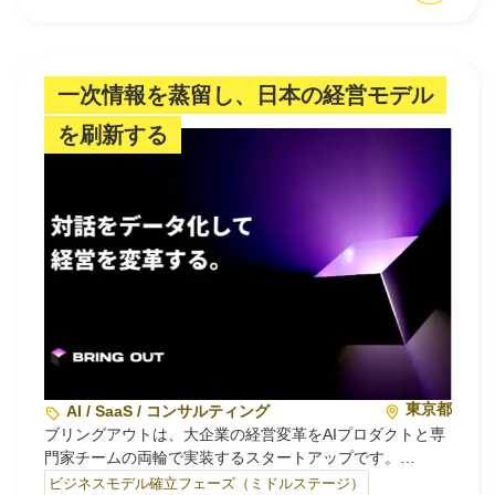
設する際に一人のユーザーとして「理想のシステム」が存
在しなかったから。私たち一人一人が、自分で使う電気を
自分で発電し自分でまかなうことを、ごく当たり前にでき
る、そんな暮らしを実現するシステムを開発します。
一次情報を蒸留し、日本の経営モデル
を刷新する
■Roof-1
Roof–1は、国内唯一の意匠性に優れた太陽光パネルです。
太陽光パネルが屋根材と完全に一体化され、建物に美しく
融合し、施工性や耐久性にも優れます。
エネルギーの発電と自家消費に必要な設備を、販売から施
工までワンストップで提供…
東京都
AI / SaaS / コンサルティング
ブリングアウトは、大企業の経営変革をAIプロダクトと専
門家チームの両輪で実装するスタートアップです。
ビジネスモデル確立フェーズ（ミドルステージ）