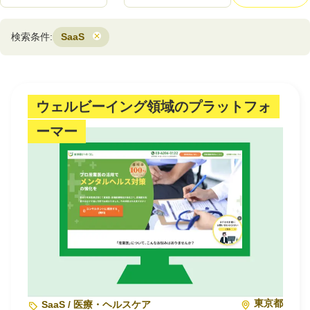
注目スタートアップ
検索条件:
SaaS
イベント・セミナー
特集記事
ウェルビーイング領域のプラットフォ
CEOインタビュー
ーマー
転職
大学発スタートアップ
導入事例
お問い合わせ
法人向け資料ダウンロード
東京都
/採用検討企業様へ
SaaS / 医療・ヘルスケア