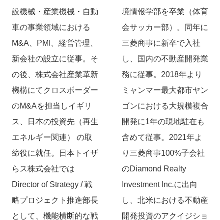
設機械・産業機械・自動
境情報学部を卒業（体育
車の事業領域における
会サッカー部）。同年に
M&A、PMI、経営管理、
三菱商事に新卒で入社
新会社の設立に従事。そ
し、国内の不動産開発業
の後、株式会社産業革新
務に従事。2018年より
機構にてクロスボーダー
ミャンマー最大都市ヤン
のM&Aを担当しイギリ
ゴンにおける大規模複合
ス、日本の投資先（再生
開発に1年の現地駐在も
エネルギー関連） の取
含めて従事。2021年よ
締役に就任。日本トイザ
り三菱商事100%子会社
らス株式会社では
のDiamond Realty
Director of Strategy / 戦
Investment Inc.に出向
略プロジェクト推進部長
し、北米における不動産
として、機能横断的な戦
開発投資のアクイジショ