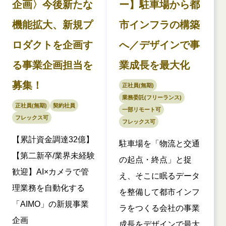
企画〉今後新たな
ー】駐車場から都
機能拡大、新規プ
市インフラの構築
ロダクトを企画す
へ／デザインで事
る事業企画担当を
業成長を最大化
募集！
正社員(無期)
業務委託(フリーランス)
正社員(無期)
契約社員
一部リモート可
フレックス可
フレックス可
【累計資金調達32億】
駐車場を「物流と交通
【第二新卒/業界未経験
の起点・終点」と捉
歓迎】AI×カメラで管
え、そこに眠るデータ
理業務を自動化する
を整備して都市インフ
「AIMO」の新規事業
ラをつくる会社の事業
企画
成長をデザインで最大