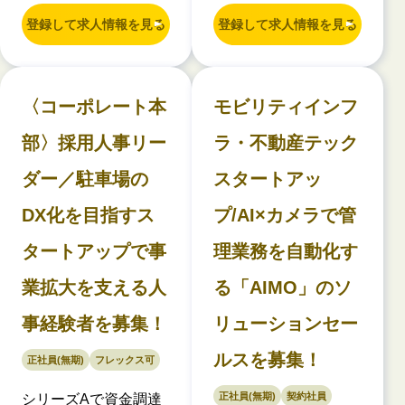
登録して求人情報を見る
登録して求人情報を見る
〈コーポレート本
モビリティインフ
部〉採用人事リー
ラ・不動産テック
ダー／駐車場の
スタートアッ
DX化を目指すス
プ/AI×カメラで管
タートアップで事
理業務を自動化す
業拡大を支える人
る「AIMO」のソ
事経験者を募集！
リューションセー
ルスを募集！
正社員(無期)
フレックス可
正社員(無期)
契約社員
シリーズAで資金調達