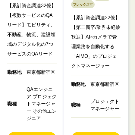
フレックス可
【累計資金調達32億】
【複数サービスのQA
【累計資金調達32億】
リード】モビリティ、
【第二新卒/業界未経験
不動産、物流、建設領
歓迎】AI×カメラで管
域のデジタル化の7つ
理業務を自動化する
サービスのQAリード
「AIMO」のプロジェ
クトマネージャー
勤務地
東京都新宿区
勤務地
東京都新宿区
QAエンジニ
ア プロジェク
プロジェクト
職種
トマネージャ
職種
マネージャー
ー その他エン
ジニア