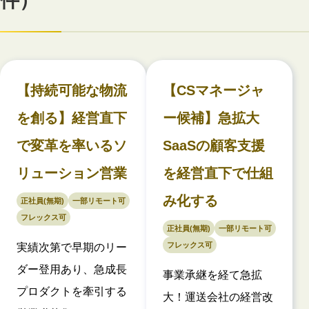
件）
【持続可能な物流
【CSマネージャ
を創る】経営直下
ー候補】急拡大
で変革を率いるソ
SaaSの顧客支援
リューション営業
を経営直下で仕組
み化する
正社員(無期)
一部リモート可
フレックス可
正社員(無期)
一部リモート可
フレックス可
実績次第で早期のリー
ダー登用あり、急成長
事業承継を経て急拡
プロダクトを牽引する
大！運送会社の経営改