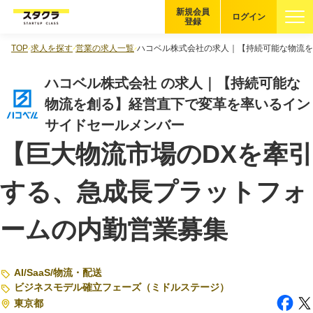
新規会員
ログイン
登録
TOP
求人を探す
営業の求人一覧
ハコベル株式会社の求人｜【持続可能な物流を
ブックマーク
ハコベル株式会社 の求人｜【持続可能な
企業を探す
物流を創る】経営直下で変革を率いるイン
サイドセールメンバー
適性診断
無料・5分
【巨大物流市場のDXを牽引
スタクラが選ばれる理由
する、急成長プラットフォ
スタートアップ厳選の仕組み
ームの内勤営業募集
紹介する企業について
登録者の転職・副業実績
AI
/
SaaS
/
物流・配送
ビジネスモデル確立フェーズ（ミドルステージ）
東京都
Startup Magazine