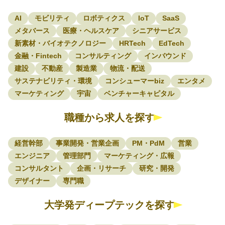
AI
モビリティ
ロボティクス
IoT
SaaS
メタバース
医療・ヘルスケア
シニアサービス
新素材・バイオテクノロジー
HRTech
EdTech
金融・Fintech
コンサルティング
インバウンド
建設
不動産
製造業
物流・配送
サステナビリティ・環境
コンシューマーbiz
エンタメ
マーケティング
宇宙
ベンチャーキャピタル
職種から求人を探す
経営幹部
事業開発・営業企画
PM・PdM
営業
エンジニア
管理部門
マーケティング・広報
コンサルタント
企画・リサーチ
研究・開発
デザイナー
専門職
大学発ディープテックを探す