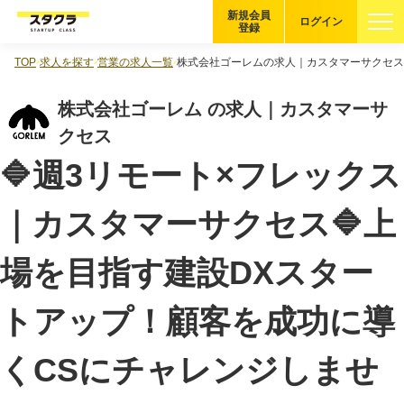
新規会員
ログイン
登録
TOP
求人を探す
営業の求人一覧
株式会社ゴーレムの求人｜カスタマーサクセス
ブックマーク
株式会社ゴーレム の求人｜カスタマーサ
企業を探す
クセス
🔷週3リモート×フレックス
適性診断
無料・5分
｜カスタマーサクセス🔷上
スタクラが選ばれる理由
場を目指す建設DXスター
スタートアップ厳選の仕組み
紹介する企業について
トアップ！顧客を成功に導
登録者の転職・副業実績
くCSにチャレンジしませ
Startup Magazine