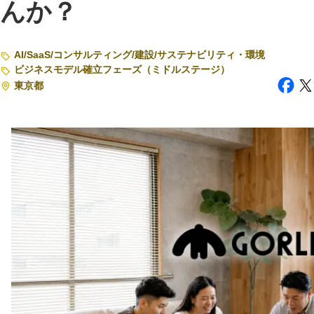
んか？
注目スタートアップ
AI
/
SaaS
/
コンサルティング
/
建設
/
サステナビリティ・環境
イベント・セミナー
ビジネスモデル確立フェーズ（ミドルステージ）
東京都
特集記事
CEOインタビュー
転職
大学発スタートアップ
導入事例
お問い合わせ
法人向け資料ダウンロード
/採用検討企業様へ