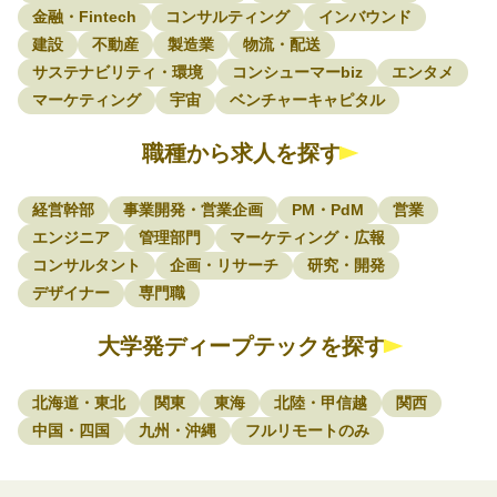
金融・Fintech
コンサルティング
インバウンド
建設
不動産
製造業
物流・配送
サステナビリティ・環境
コンシューマーbiz
エンタメ
マーケティング
宇宙
ベンチャーキャピタル
職種から求人を探す
経営幹部
事業開発・営業企画
PM・PdM
営業
エンジニア
管理部門
マーケティング・広報
コンサルタント
企画・リサーチ
研究・開発
デザイナー
専門職
大学発ディープテックを探す
北海道・東北
関東
東海
北陸・甲信越
関西
中国・四国
九州・沖縄
フルリモートのみ