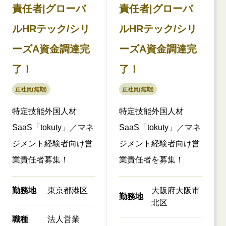
責任者|グローバ
責任者|グローバ
ルHRテック/シリ
ルHRテック/シリ
ーズA資金調達完
ーズA資金調達完
了！
了！
正社員(無期)
正社員(無期)
特定技能外国人材
特定技能外国人材
SaaS「tokuty」／マネ
SaaS「tokuty」／マネ
ジメント経験者向け営
ジメント経験者向け営
業責任者募集！
業責任者を募集！
勤務地
東京都港区
大阪府大阪市
勤務地
北区
職種
法人営業