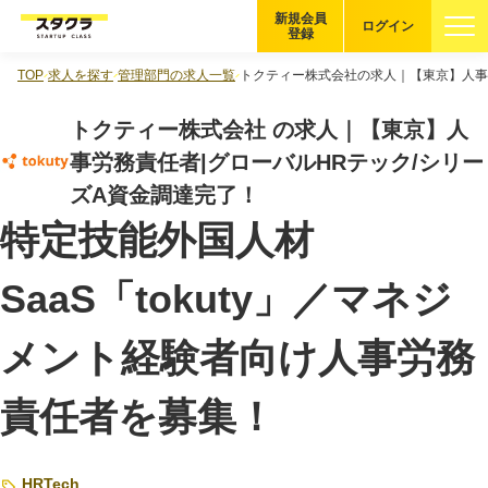
新規会員
ログイン
登録
TOP
求人を探す
管理部門の求人一覧
トクティー株式会社の求人｜【東京】人事
ブックマーク
トクティー株式会社 の求人｜【東京】人
企業を探す
事労務責任者|グローバルHRテック/シリー
ズA資金調達完了！
適性診断
無料・5分
特定技能外国人材
スタクラが選ばれる理由
SaaS「tokuty」／マネジ
スタートアップ厳選の仕組み
メント経験者向け人事労務
紹介する企業について
責任者を募集！
登録者の転職・副業実績
Startup Magazine
HRTech