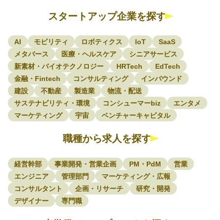
スタートアップ企業を探す
AI
モビリティ
ロボティクス
IoT
SaaS
メタバース
医療・ヘルスケア
シニアサービス
新素材・バイオテクノロジー
HRTech
EdTech
金融・Fintech
コンサルティング
インバウンド
建設
不動産
製造業
物流・配送
サステナビリティ・環境
コンシューマーbiz
エンタメ
マーケティング
宇宙
ベンチャーキャピタル
職種から求人を探す
経営幹部
事業開発・営業企画
PM・PdM
営業
エンジニア
管理部門
マーケティング・広報
コンサルタント
企画・リサーチ
研究・開発
デザイナー
専門職