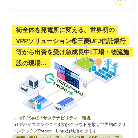
街全体を発電所に変える、世界初の
VPPソリューション🌏三菱UFJ信託銀行
等から出資を受け急成長中!工場・物流施
設の現場…
IoT / SaaS / サステナビリティ・環境
IoTデバイスエンジニア|現場×クラウドを繋ぐ世界初のグリ
ーンテック／Python・Linux経験活かせます