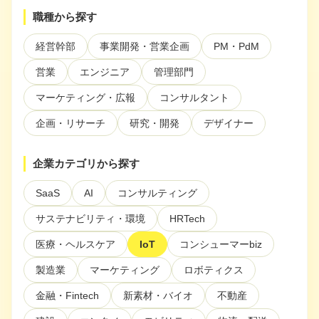
ぶ
職種から探す
注目スタートアップ
経営幹部
事業開発・営業企画
PM・PdM
イベント・セミナー
営業
エンジニア
管理部門
特集記事
マーケティング・広報
コンサルタント
CEOインタビュー
企画・リサーチ
研究・開発
デザイナー
転職
企業カテゴリから探す
大学発スタートアップ
SaaS
AI
コンサルティング
導入事例
サステナビリティ・環境
HRTech
医療・ヘルスケア
IoT
コンシューマーbiz
お問い合わせ
製造業
マーケティング
ロボティクス
金融・Fintech
新素材・バイオ
不動産
法人向け資料ダウンロード
/採用検討企業様へ