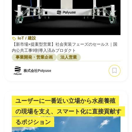
IoT / 建設
【新市場×提案型営業】社会実装フェーズのセールス｜国
内公共工事9割導入済みプロダクト
事業開発・営業企画
法人営業
株式会社Polyuse
ユーザーに一番近い立場から水産養殖
の現場を支え、スマート化に直接貢献す
るポジション