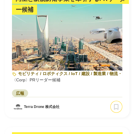
ー候補
モビリティ / ロボティクス / IoT / 建設 / 製造業 / 物流・配送
〈Corp〉PRリーダー候補
広報
Terra Drone 株式会社