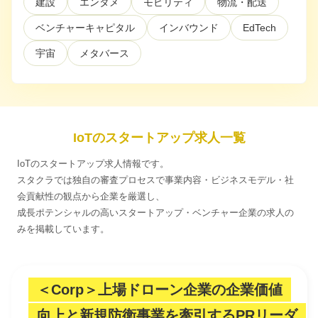
建設
エンタメ
モビリティ
物流・配送
ベンチャーキャピタル
インバウンド
EdTech
利用規約
プライバシーポリシー
採用情報
会社概要
採用検討企業様へ
パートナーの方へ
宇宙
メタバース
IoTのスタートアップ求人一覧
IoTのスタートアップ求人情報です。
スタクラでは独自の審査プロセスで事業内容・ビジネスモデル・社
会貢献性の観点から企業を厳選し、
成長ポテンシャルの高いスタートアップ・ベンチャー企業の求人の
みを掲載しています。
＜Corp＞上場ドローン企業の企業価値
向上と新規防衛事業を牽引するPRリーダ