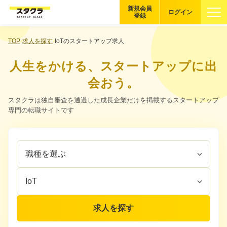
新規会員
ログイン
登録
ブックマーク
TOP
求人を探す
IoTのスタートアップ求人
人生をかける、スタートアップに出
企業を探す
会おう。
適性診断
スタクラは独自審査を通過した成長企業だけを掲載するスタートアップ
無料・5分
専門の転職サイトです
スタクラが選ばれる理由
職
企
スタートアップ厳選の仕組み
種
業
を
カ
紹介する企業について
選
テ
ぶ
ゴ
登録者の転職・副業実績
リ
求人を探す
を
選
Startup Magazine