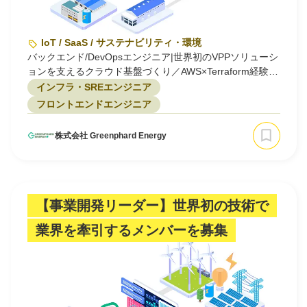
IoT / SaaS / サステナビリティ・環境
バックエンド/DevOpsエンジニア|世界初のVPPソリューシ
ョンを支えるクラウド基盤づくり／AWS×Terraform経験活
かせます
インフラ・SREエンジニア
フロントエンドエンジニア
株式会社 Greenphard Energy
【事業開発リーダー】世界初の技術で
業界を牽引するメンバーを募集