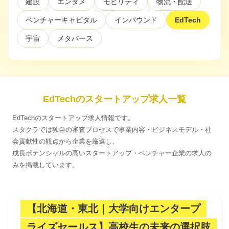
建設
エンタメ
モビリティ
物流・配送
ベンチャーキャピタル
インバウンド
EdTech
利用規約
プライバシーポリシー
採用情報
会社概要
採用検討企業様へ
パートナーの方へ
宇宙
メタバース
EdTechのスタートアップ求人一覧
EdTechのスタートアップ求人情報です。
スタクラでは独自の審査プロセスで事業内容・ビジネスモデル・社
会貢献性の観点から企業を厳選し、
成長ポテンシャルの高いスタートアップ・ベンチャー企業の求人の
みを掲載しています。
【北海道・東北｜大学向けエンタープ
ライズセールス】高校生の未来の選択肢