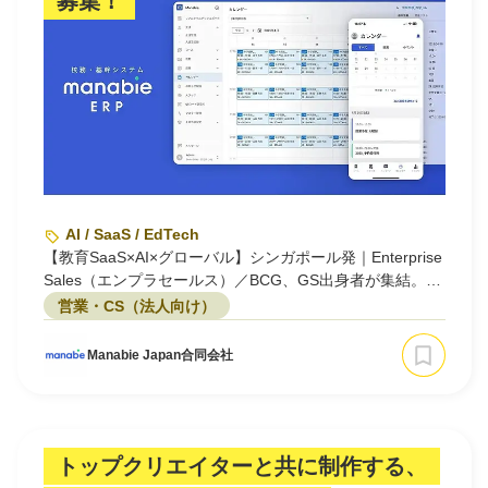
募集！
AI / SaaS / EdTech
【教育SaaS×AI×グローバル】シンガポール発｜Enterprise
Sales（エンプラセールス）／BCG、GS出身者が集結。ア
ジアの教育変革を目指す
営業・CS（法人向け）
Manabie Japan合同会社
トップクリエイターと共に制作する、