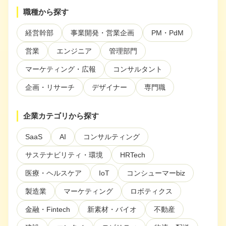
ぶ
職種から探す
注目スタートアップ
経営幹部
事業開発・営業企画
PM・PdM
イベント・セミナー
営業
エンジニア
管理部門
特集記事
マーケティング・広報
コンサルタント
CEOインタビュー
企画・リサーチ
デザイナー
専門職
転職
企業カテゴリから探す
大学発スタートアップ
SaaS
AI
コンサルティング
導入事例
サステナビリティ・環境
HRTech
医療・ヘルスケア
IoT
コンシューマーbiz
お問い合わせ
製造業
マーケティング
ロボティクス
金融・Fintech
新素材・バイオ
不動産
法人向け資料ダウンロード
/採用検討企業様へ