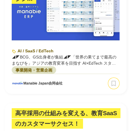
AI / SaaS / EdTech
◢◤BCG、GS出身者が集結◢◤「世界の果てまで最高の
まなびを」アジアの教育変革を目指す AI×EdTech スター
トアップ / 事業開発
事業開発・営業企画
Manabie Japan合同会社
高卒採用の仕組みを変える、教育SaaS
のカスタマーサクセス！