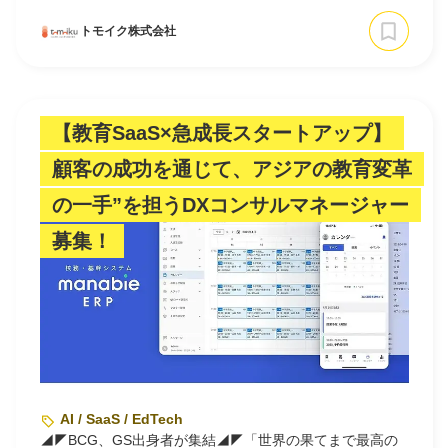
トモイク株式会社
【教育SaaS×急成長スタートアップ】
顧客の成功を通じて、アジアの教育変革
の一手”を担うDXコンサルマネージャー
募集！
AI / SaaS / EdTech
◢◤BCG、GS出身者が集結◢◤「世界の果てまで最高の