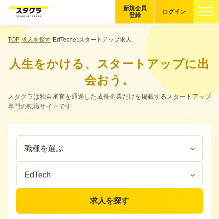
新規会員
ログイン
登録
ブックマーク
TOP
求人を探す
EdTechのスタートアップ求人
人生をかける、スタートアップに出
企業を探す
会おう。
適性診断
スタクラは独自審査を通過した成長企業だけを掲載するスタートアップ
無料・5分
専門の転職サイトです
スタクラが選ばれる理由
職
企
スタートアップ厳選の仕組み
種
業
を
カ
紹介する企業について
選
テ
ぶ
ゴ
登録者の転職・副業実績
リ
求人を探す
を
選
Startup Magazine