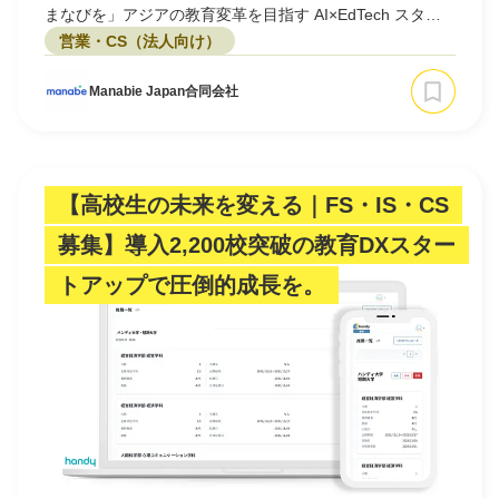
まなびを」アジアの教育変革を目指す AI×EdTech スター
トアップ｜SaaS Product / DXコンサルマネージャー候補
営業・CS（法人向け）
Manabie Japan合同会社
【高校生の未来を変える｜FS・IS・CS
募集】導入2,200校突破の教育DXスター
トアップで圧倒的成長を。