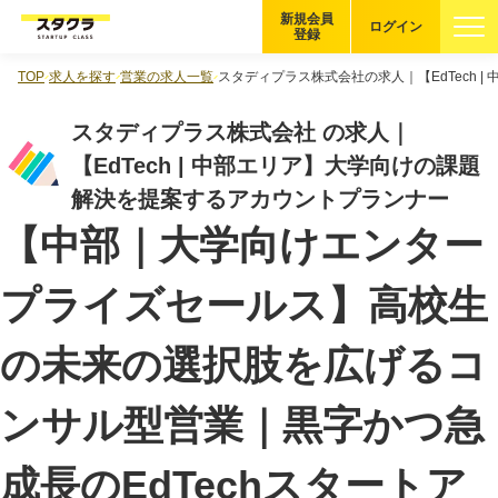
新規会員
ログイン
登録
TOP
求人を探す
営業の求人一覧
スタディプラス株式会社の求人｜【EdTech 
ブックマーク
スタディプラス株式会社 の求人｜
企業を探す
【EdTech | 中部エリア】大学向けの課題
解決を提案するアカウントプランナー
適性診断
無料・5分
【中部｜大学向けエンター
スタクラが選ばれる理由
プライズセールス】高校生
スタートアップ厳選の仕組み
の未来の選択肢を広げるコ
紹介する企業について
ンサル型営業｜黒字かつ急
登録者の転職・副業実績
成長のEdTechスタートア
Startup Magazine