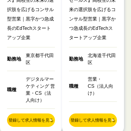
ス】高校生の未来の選
セールス】高校生の未
択肢を広げるコンサル
来の選択肢を広げるコ
型営業｜黒字かつ急成
ンサル型営業｜黒字か
長のEdTechスタート
つ急成長のEdTechス
アップ企業
タートアップ企業
東京都千代田
北海道千代田
勤務地
勤務地
区
区
デジタルマー
営業・
ケティング 営
職種
CS（法人向
職種
業・CS（法
け）
人向け）
登録して求人情報を見る
登録して求人情報を見る