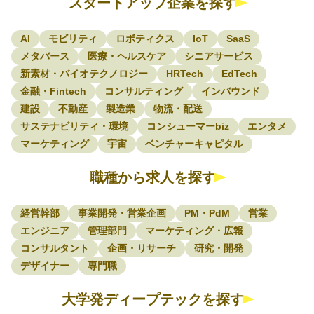
スタートアップ企業を探す
AI
モビリティ
ロボティクス
IoT
SaaS
メタバース
医療・ヘルスケア
シニアサービス
新素材・バイオテクノロジー
HRTech
EdTech
金融・Fintech
コンサルティング
インバウンド
建設
不動産
製造業
物流・配送
サステナビリティ・環境
コンシューマーbiz
エンタメ
マーケティング
宇宙
ベンチャーキャピタル
職種から求人を探す
経営幹部
事業開発・営業企画
PM・PdM
営業
エンジニア
管理部門
マーケティング・広報
コンサルタント
企画・リサーチ
研究・開発
デザイナー
専門職
大学発ディープテックを探す