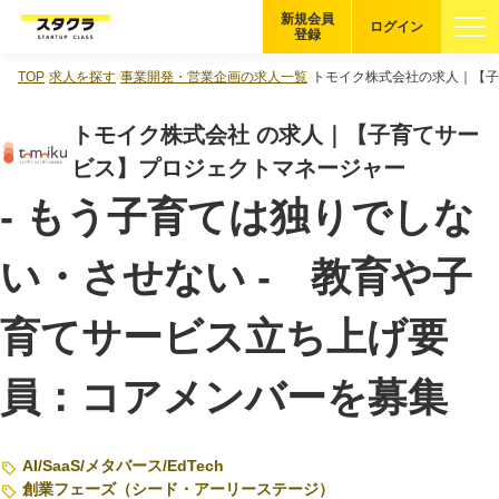
新規会員
ログイン
登録
TOP
求人を探す
事業開発・営業企画の求人一覧
トモイク株式会社の求人｜【子
ブックマーク
トモイク株式会社 の求人｜【子育てサー
企業を探す
ビス】プロジェクトマネージャー
- もう子育ては独りでしな
適性診断
無料・5分
い・させない - 教育や子
スタクラが選ばれる理由
育てサービス立ち上げ要
スタートアップ厳選の仕組み
紹介する企業について
員：コアメンバーを募集
登録者の転職・副業実績
AI
/
SaaS
/
メタバース
/
EdTech
創業フェーズ（シード・アーリーステージ）
Startup Magazine