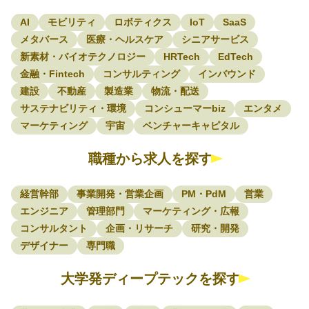
AI
モビリティ
ロボティクス
IoT
SaaS
メタバース
医療・ヘルスケア
シニアサービス
新素材・バイオテクノロジー
HRTech
EdTech
金融・Fintech
コンサルティング
インバウンド
建設
不動産
製造業
物流・配送
サステナビリティ・環境
コンシューマーbiz
エンタメ
マーケティング
宇宙
ベンチャーキャピタル
職種から求人を探す
経営幹部
事業開発・営業企画
PM・PdM
営業
エンジニア
管理部門
マーケティング・広報
コンサルタント
企画・リサーチ
研究・開発
デザイナー
専門職
大学発ディープテックを探す