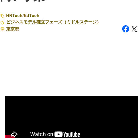
注目スタートアップ
HRTech
/
EdTech
ビジネスモデル確立フェーズ（ミドルステージ）
イベント・セミナー
東京都
特集記事
CEOインタビュー
転職
大学発スタートアップ
導入事例
お問い合わせ
法人向け資料ダウンロード
/採用検討企業様へ