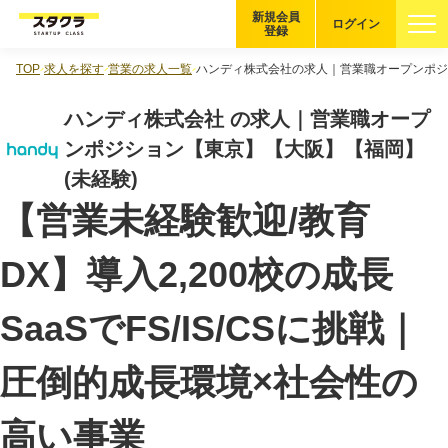
新規会員
ログイン
登録
TOP
求人を探す
営業の求人一覧
ハンディ株式会社の求人｜営業職オープンポジ
ブックマーク
ハンディ株式会社 の求人｜営業職オープ
企業を探す
ンポジション【東京】【大阪】【福岡】
(未経験)
適性診断
無料・5分
【営業未経験歓迎/教育
スタクラが選ばれる理由
DX】導入2,200校の成長
スタートアップ厳選の仕組み
SaaSでFS/IS/CSに挑戦｜
紹介する企業について
圧倒的成長環境×社会性の
登録者の転職・副業実績
高い事業
Startup Magazine