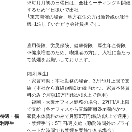
※毎月月初の日曜日は、全社ミーティングを開催
するため平日扱いで出社
└東京開催の場合、地方在住の方は新幹線or飛行
機+1泊していただき会社負担です。
雇用保険、労災保険、健康保険、厚生年金保険
※健康増進のため、喫煙者の方は、入社に当たっ
て禁煙をお願いしております。
[福利厚生]
・家賃補助：本社勤務の場合、3万円/月上限で支
給（本社から直線距離2km圏内かつ、家賃本体賃
料のみで月額10万円(税込)以上で適用）
福岡・大阪オフィス勤務の場合、2万円/月上限
で支給（各オフィスから直線距離2km圏内かつ、
待遇・福
家賃本体賃料のみで月額8万円(税込)以上で適用）
利厚生
・禁煙手当：5千円/月支給（勤務時間外のプライ
ベートな時間でも禁煙を実施できる場合）