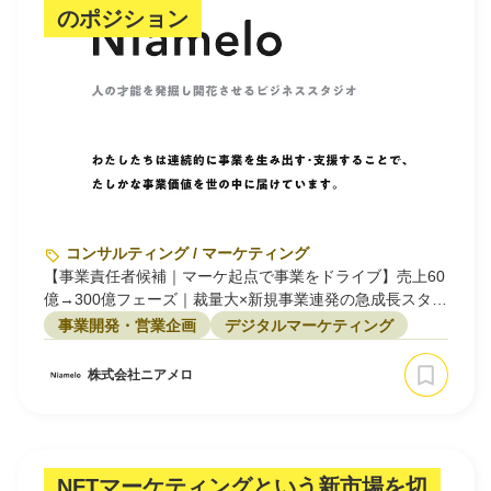
のポジション
コンサルティング / マーケティング
【事業責任者候補｜マーケ起点で事業をドライブ】売上60
億→300億フェーズ｜裁量大×新規事業連発の急成長スター
トアップ｜渋谷
事業開発・営業企画
デジタルマーケティング
株式会社ニアメロ
NFTマーケティングという新市場を切