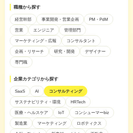
ぶ
職種から探す
注目スタートアップ
経営幹部
事業開発・営業企画
PM・PdM
イベント・セミナー
営業
エンジニア
管理部門
特集記事
マーケティング・広報
コンサルタント
CEOインタビュー
企画・リサーチ
研究・開発
デザイナー
転職
専門職
大学発スタートアップ
企業カテゴリから探す
導入事例
SaaS
AI
コンサルティング
サステナビリティ・環境
HRTech
お問い合わせ
医療・ヘルスケア
IoT
コンシューマーbiz
製造業
マーケティング
ロボティクス
法人向け資料ダウンロード
/採用検討企業様へ