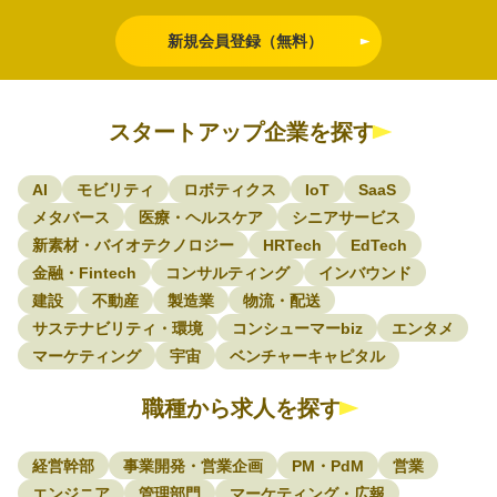
新規会員登録（無料）
スタートアップ企業を探す
AI
モビリティ
ロボティクス
IoT
SaaS
メタバース
医療・ヘルスケア
シニアサービス
新素材・バイオテクノロジー
HRTech
EdTech
金融・Fintech
コンサルティング
インバウンド
建設
不動産
製造業
物流・配送
サステナビリティ・環境
コンシューマーbiz
エンタメ
マーケティング
宇宙
ベンチャーキャピタル
職種から求人を探す
経営幹部
事業開発・営業企画
PM・PdM
営業
エンジニア
管理部門
マーケティング・広報