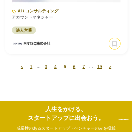
AI / コンサルティング
アカウントマネジャー
法人営業
MNTSQ株式会社
…
…
<
1
3
4
5
6
7
19
>
人生をかける、
スタートアップに出会おう。
成長性のあるスタートアップ・ベンチャーのみを掲載