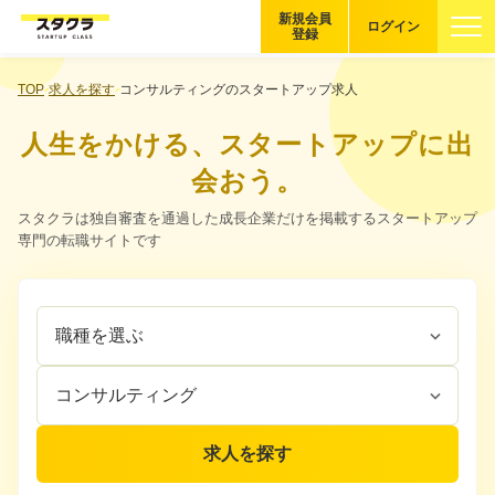
新規会員
ログイン
登録
ブックマーク
TOP
求人を探す
コンサルティングのスタートアップ求人
人生をかける、スタートアップに出
企業を探す
会おう。
適性診断
スタクラは独自審査を通過した成長企業だけを掲載するスタートアップ
無料・5分
専門の転職サイトです
スタクラが選ばれる理由
職
企
スタートアップ厳選の仕組み
種
業
を
カ
紹介する企業について
選
テ
ぶ
ゴ
登録者の転職・副業実績
リ
求人を探す
を
選
Startup Magazine