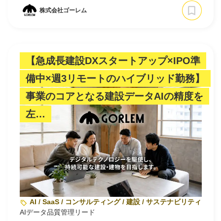
株式会社ゴーレム
【急成長建設DXスタートアップ×IPO準
備中×週3リモートのハイブリッド勤務】
事業のコアとなる建設データAIの精度を
左…
AI / SaaS / コンサルティング / 建設 / サステナビリティ・環
AIデータ品質管理リード