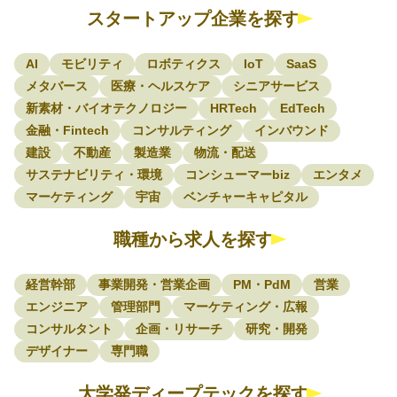
スタートアップ企業を探す
AI
モビリティ
ロボティクス
IoT
SaaS
メタバース
医療・ヘルスケア
シニアサービス
新素材・バイオテクノロジー
HRTech
EdTech
金融・Fintech
コンサルティング
インバウンド
建設
不動産
製造業
物流・配送
サステナビリティ・環境
コンシューマーbiz
エンタメ
マーケティング
宇宙
ベンチャーキャピタル
職種から求人を探す
経営幹部
事業開発・営業企画
PM・PdM
営業
エンジニア
管理部門
マーケティング・広報
コンサルタント
企画・リサーチ
研究・開発
デザイナー
専門職
大学発ディープテックを探す