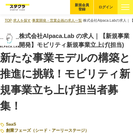
新規会員
ログイン
登録
TOP
求人を探す
事業開発・営業企画の求人一覧
株式会社Alpaca.Labの求
ブックマーク
株式会社Alpaca.Lab の求人｜【新規事業
企業を探す
開発】モビリティ新規事業立上げ(担当)
新たな事業モデルの構築と
適性診断
無料・5分
推進に挑戦！モビリティ新
スタクラが選ばれる理由
規事業立ち上げ担当者募
スタートアップ厳選の仕組み
紹介する企業について
集！
登録者の転職・副業実績
SaaS
創業フェーズ（シード・アーリーステージ）
Startup Magazine