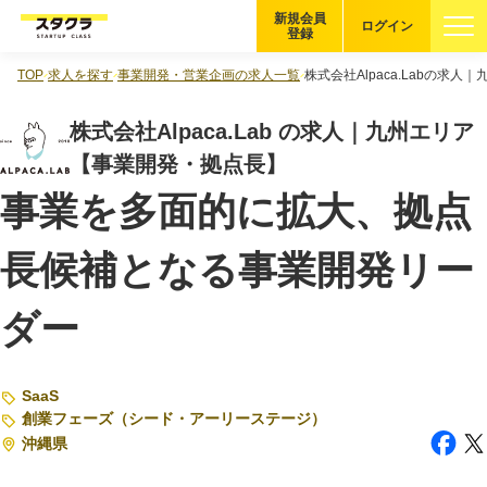
新規会員
ログイン
登録
TOP
求人を探す
事業開発・営業企画の求人一覧
株式会社Alpaca.Labの求
ブックマーク
株式会社Alpaca.Lab の求人｜九州エリア
企業を探す
【事業開発・拠点長】
事業を多面的に拡大、拠点
適性診断
無料・5分
長候補となる事業開発リー
スタクラが選ばれる理由
ダー
スタートアップ厳選の仕組み
紹介する企業について
SaaS
登録者の転職・副業実績
創業フェーズ（シード・アーリーステージ）
沖縄県
Startup Magazine