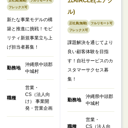
ムAIRCLE(エアク
正社員(無期)
フルリモート可
フレックス可
ル)
新たな事業モデルの構
正社員(無期)
フルリモート可
築と推進に挑戦！モビ
フレックス可
リティ新規事業立ち上
課題解決を通じてより
げ担当者募集！
良い顧客体験を目指
す！自社サービスのカ
沖縄県中頭郡
勤務地
スタマーサクセス募
中城村
集！
営業・
CS（法人向
沖縄県中頭郡
職種
勤務地
け） 事業開
中城村
発・営業企画
営業・
職種
CS（法人向