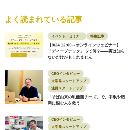
マーケティング
モビリティ
ロボティクス
ワークライフバランス
不動産
事業開発
介護
副業
医療
医療・ヘルスケア
商社
よく読まれている記事
地域を盛り上げる
地方スタートアップ
地方創生
大学発スタートアップ
女性限定
宇宙
導入事例
小売
建設
採用
採用事例
教育・Edtech
新素材
物流
特集記事
環境
環境エネルギー
知財
研究者
研究開発
素材
脱炭素
転職
イベント・セミナー
特集記事
転職者インタビュー
【8/24 12:00～オンラインウェビナー】
「ディープテック」って何？——実は知ら
ないだけかもしれません
CEOインタビュー
大学発スタートアップ
注目スタートアップ
「そば由来の乳酸菌チーズ」で、不眠や肥
満に悩む人を救う
CEOインタビュー
大学発スタートアップ