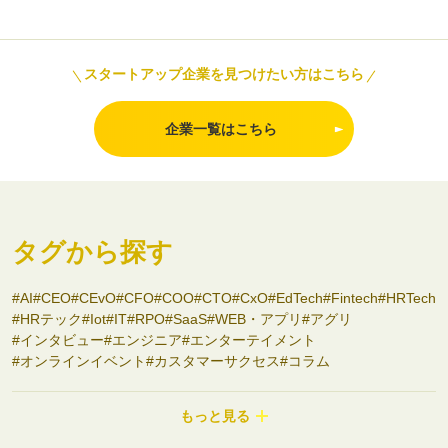
スタートアップ企業を見つけたい方はこちら
企業一覧はこちら
タグから探す
AI
CEO
CEvO
CFO
COO
CTO
CxO
EdTech
Fintech
HRTech
HRテック
Iot
IT
RPO
SaaS
WEB・アプリ
アグリ
インタビュー
エンジニア
エンターテイメント
オンラインイベント
カスタマーサクセス
コラム
コンサルティング
コンシューマーbiz
サステナビリティ
システム開発
シニアサービス
スタートアップ支援
セミナー
もっと見る
ディープテック
ナノテク
バイオ
フード
プロダクトマネージャー
ヘルスケア
ポストコンサル