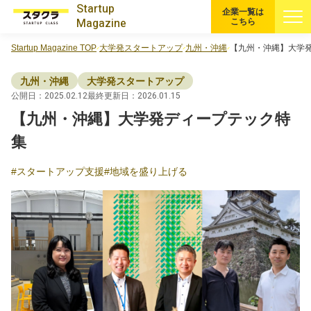
Startup
企業一覧は
Magazine
こちら
Startup Magazine TOP
大学発スタートアップ
九州・沖縄
【九州・沖縄】大学
すべての記事
九州・沖縄
大学発スタートアップ
注目スタートアップ
公開日：2025.02.12
最終更新日：2026.01.15
【九州・沖縄】大学発ディープテック特
イベント・セミナー
集
スタートアップ支援
地域を盛り上げる
特集記事
CEOインタビュー
転職
大学発スタートアップ