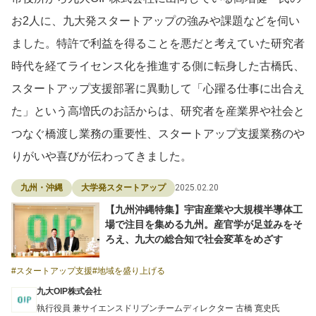
お2人に、九大発スタートアップの強みや課題などを伺い
ました。特許で利益を得ることを悪だと考えていた研究者
時代を経てライセンス化を推進する側に転身した古橋氏、
スタートアップ支援部署に異動して「心躍る仕事に出合え
た」という高増氏のお話からは、研究者を産業界や社会と
つなぐ橋渡し業務の重要性、スタートアップ支援業務のや
りがいや喜びが伝わってきました。
2025.02.20
九州・沖縄
大学発スタートアップ
【九州沖縄特集】宇宙産業や大規模半導体工
場で注目を集める九州。産官学が足並みをそ
ろえ、九大の総合知で社会変革をめざす
スタートアップ支援
地域を盛り上げる
九大OIP株式会社
執行役員 兼サイエンスドリブンチームディレクター 古橋 寛史氏