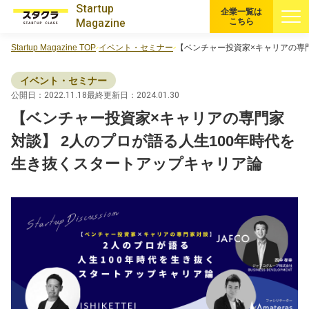
Startup
企業一覧は
Magazine
こちら
Startup Magazine TOP
イベント・セミナー
【ベンチャー投資家×キャリアの専
すべての記事
イベント・セミナー
注目スタートアップ
公開日：2022.11.18
最終更新日：2024.01.30
【ベンチャー投資家×キャリアの専門家
イベント・セミナー
対談】 2人のプロが語る人生100年時代を
生き抜くスタートアップキャリア論
特集記事
CEOインタビュー
転職
大学発スタートアップ