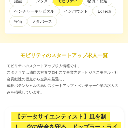
建設
エンタメ
モビリティ
物流・配送
ベンチャーキャピタル
インバウンド
EdTech
利用規約
プライバシーポリシー
採用情報
会社概要
採用検討企業様へ
パートナーの方へ
宇宙
メタバース
モビリティのスタートアップ求人一覧
モビリティのスタートアップ求人情報です。
スタクラでは独自の審査プロセスで事業内容・ビジネスモデル・社
会貢献性の観点から企業を厳選し、
成長ポテンシャルの高いスタートアップ・ベンチャー企業の求人の
みを掲載しています。
【データサイエンティスト】風を制
し、空の安全を守る、ドップラー・ライ