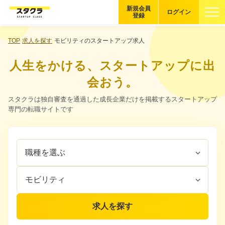
新規会員
ログイン
登録
ブックマーク
TOP
求人を探す
モビリティのスタートアップ求人
人生をかける、スタートアップに出
企業を探す
会おう。
適性診断
スタクラは独自審査を通過した成長企業だけを掲載するスタートアップ
無料・5分
専門の転職サイトです
スタクラが選ばれる理由
職
企
スタートアップ厳選の仕組み
種
業
を
カ
紹介する企業について
選
テ
ぶ
ゴ
登録者の転職・副業実績
リ
求人を探す
を
選
Startup Magazine