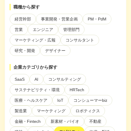
ぶ
職種から探す
注目スタートアップ
経営幹部
事業開発・営業企画
PM・PdM
イベント・セミナー
営業
エンジニア
管理部門
特集記事
マーケティング・広報
コンサルタント
CEOインタビュー
研究・開発
デザイナー
転職
企業カテゴリから探す
大学発スタートアップ
SaaS
AI
コンサルティング
導入事例
サステナビリティ・環境
HRTech
医療・ヘルスケア
IoT
コンシューマーbiz
お問い合わせ
製造業
マーケティング
ロボティクス
金融・Fintech
新素材・バイオ
不動産
法人向け資料ダウンロード
/採用検討企業様へ