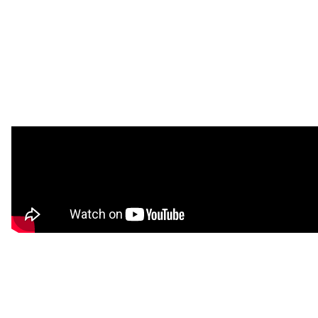
注目スタートアップ
イベント・セミナー
特集記事
CEOインタビュー
転職
大学発スタートアップ
導入事例
お問い合わせ
法人向け資料ダウンロード
/採用検討企業様へ