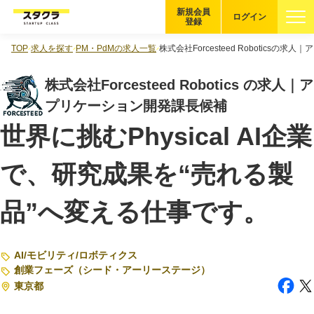
新規会員
ログイン
登録
TOP
求人を探す
PM・PdMの求人一覧
株式会社Forcesteed Roboticsの
ブックマーク
株式会社Forcesteed Robotics の求人｜ア
企業を探す
プリケーション開発課長候補
世界に挑むPhysical AI企業
適性診断
無料・5分
で、研究成果を“売れる製
スタクラが選ばれる理由
品”へ変える仕事です。
スタートアップ厳選の仕組み
紹介する企業について
AI
/
モビリティ
/
ロボティクス
登録者の転職・副業実績
創業フェーズ（シード・アーリーステージ）
東京都
Startup Magazine