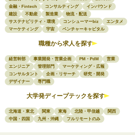
金融・Fintech
コンサルティング
インバウンド
建設
不動産
製造業
物流・配送
サステナビリティ・環境
コンシューマーbiz
エンタメ
マーケティング
宇宙
ベンチャーキャピタル
職種から求人を探す
経営幹部
事業開発・営業企画
PM・PdM
営業
エンジニア
管理部門
マーケティング・広報
コンサルタント
企画・リサーチ
研究・開発
デザイナー
専門職
大学発ディープテックを探す
北海道・東北
関東
東海
北陸・甲信越
関西
中国・四国
九州・沖縄
フルリモートのみ