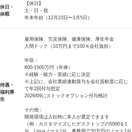
【休日】
休日・
土・日・祝
休暇
年末年始（12月23日〜1月5日）
雇用保険、労災保険、健康保険、厚生年金
人間ドック（10万円まで100％会社負担）
年収：
800-1500万円（年俸）
※経験・能力・実績に応じ決定
※上記に、会社業績連動賞与を会社貢献度に応じ
待遇・
て年2回付与想定
福利厚
2026/09にストックオプション付与検討
生
その他：
開発環境は入社時に本人が選定できます
（例：カスタマイズしたデスクトップの5090を1
台、Linuxノート1台、事務用で30万円のノート1台