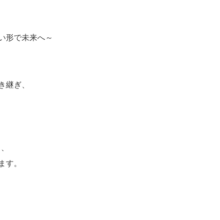
い形で未来へ～
き継ぎ、
て、
ます。