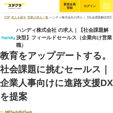
新規会員
ログイン
登録
TOP
求人を探す
営業の求人一覧
ハンディ株式会社の求人｜【社会課題解決型】
ブックマーク
ハンディ株式会社 の求人｜【社会課題解
企業を探す
決型】フィールドセールス（企業向け営業
職）
適性診断
無料・5分
教育をアップデートする。
スタクラが選ばれる理由
社会課題に挑むセールス｜
スタートアップ厳選の仕組み
企業人事向けに進路支援DX
紹介する企業について
を提案
登録者の転職・副業実績
Startup Magazine
HRTech
/
EdTech