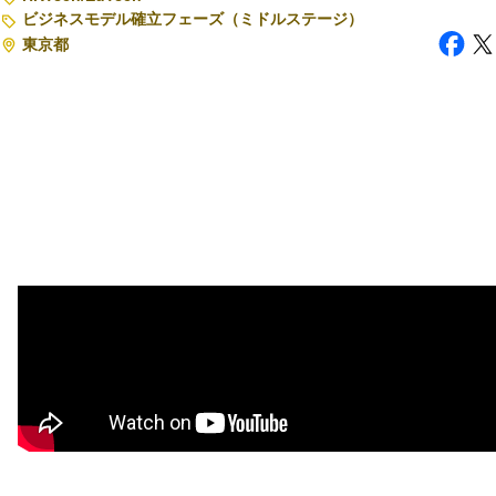
ビジネスモデル確立フェーズ（ミドルステージ）
東京都
注目スタートアップ
イベント・セミナー
特集記事
CEOインタビュー
転職
大学発スタートアップ
導入事例
お問い合わせ
法人向け資料ダウンロード
/採用検討企業様へ