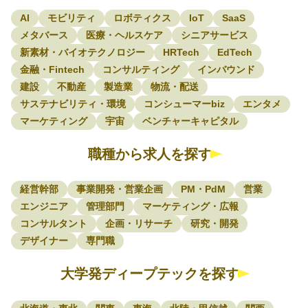
AI
モビリティ
ロボティクス
IoT
SaaS
メタバース
医療・ヘルスケア
シニアサービス
新素材・バイオテクノロジー
HRTech
EdTech
金融・Fintech
コンサルティング
インバウンド
建設
不動産
製造業
物流・配送
サステナビリティ・環境
コンシューマーbiz
エンタメ
マーケティング
宇宙
ベンチャーキャピタル
職種から求人を探す
経営幹部
事業開発・営業企画
PM・PdM
営業
エンジニア
管理部門
マーケティング・広報
コンサルタント
企画・リサーチ
研究・開発
デザイナー
専門職
大学発ディープテックを探す