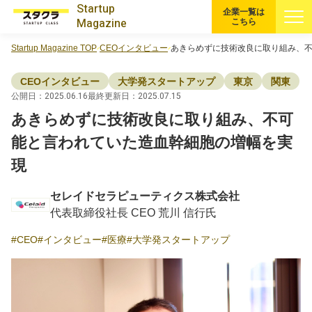
Startup
企業一覧は
Magazine
こちら
Startup Magazine TOP
CEOインタビュー
あきらめずに技術改良に取り組み、
すべての記事
CEOインタビュー
大学発スタートアップ
東京
関東
注目スタートアップ
公開日：2025.06.16
最終更新日：2025.07.15
あきらめずに技術改良に取り組み、不可
イベント・セミナー
能と言われていた造血幹細胞の増幅を実
現
特集記事
セレイドセラピューティクス株式会社
CEOインタビュー
代表取締役社長 CEO 荒川 信行氏
CEO
インタビュー
医療
大学発スタートアップ
転職
大学発スタートアップ