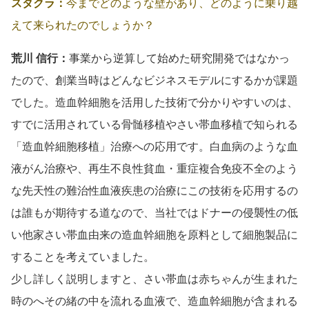
スタクラ：
今までどのような壁があり、どのように乗り越
えて来られたのでしょうか？
荒川 信行：
事業から逆算して始めた研究開発ではなかっ
たので、創業当時はどんなビジネスモデルにするかが課題
でした。造血幹細胞を活用した技術で分かりやすいのは、
すでに活用されている骨髄移植やさい帯血移植で知られる
「造血幹細胞移植」治療への応用です。白血病のような血
液がん治療や、再生不良性貧血・重症複合免疫不全のよう
な先天性の難治性血液疾患の治療にこの技術を応用するの
は誰もが期待する道なので、当社ではドナーの侵襲性の低
い他家さい帯血由来の造血幹細胞を原料として細胞製品に
することを考えていました。
少し詳しく説明しますと、さい帯血は赤ちゃんが生まれた
時のへその緒の中を流れる血液で、造血幹細胞が含まれる