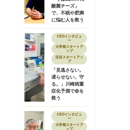
酸菌チーズ」
で、不眠や肥満
に悩む人を救う
CEOインタビュ
ー
大学発スタートア
ップ
注目スタートアッ
プ
「見逃さない。
遅らせない。守
る。」川崎病重
症化予測で命を
救う
CEOインタビュ
ー
大学発スタートア
ップ