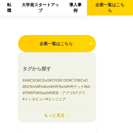
転
大学発スタートアッ
導入事
企業一覧は
こち
職
プ
例
ら
企業一覧はこちら
タグから探す
AI
CEO
CEvO
CFO
COO
CTO
CxO
EdTech
Fintech
HRTech
HRテック
Iot
IT
RPO
SaaS
WEB・アプリ
アグリ
インタビュー
エンジニア
エンターテイメント
オンラインイベント
カスタマーサクセス
コラム
もっと見る
コンサルティング
コンシューマーbiz
サステナビリティ
システム開発
シニアサービス
スタートアップ支援