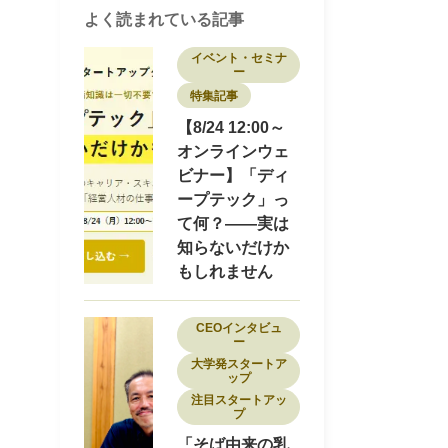
セミナー
ディープテック
ナノテク
よく読まれている記事
バイオ
フード
プロダクトマネージャー
ヘルスケア
ポストコンサル
イベント・セミナ
ー
マーケティング
モビリティ
特集記事
ロボティクス
ワークライフバランス
不動産
事業開発
介護
副業
医療
【8/24 12:00～
医療・ヘルスケア
商社
オンラインウェ
地域を盛り上げる
地方スタートアップ
ビナー】「ディ
地方創生
大学発スタートアップ
ープテック」っ
女性限定
宇宙
導入事例
小売
建設
採用
採用事例
教育・Edtech
て何？——実は
新素材
物流
特集記事
環境
環境エネルギー
知らないだけか
知財
研究者
研究開発
素材
脱炭素
もしれません
転職
転職者インタビュー
CEOインタビュ
ー
大学発スタートア
ップ
注目スタートアッ
プ
「そば由来の乳