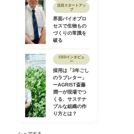
注目スタートアッ
プ
界面バイオプロ
セスで生物もの
づくりの常識を
破る
CEOインタビュ
ー
採用は「3年ごし
のラブレター」
ーAGRIST斎藤
潤一が現場でつ
くる、サステナ
ブルな組織の作
り方とは？
シェアする