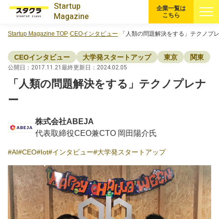
Startup
企業一覧は
Magazine
こちら
Startup Magazine TOP
CEOインタビュー
「人類の問題解決をする」テクノプ
すべての記事
CEOインタビュー
大学発スタートアップ
東京
関東
注目スタートアップ
公開日：2017.11.21
最終更新日：2024.02.05
「人類の問題解決をする」テクノプレナ
イベント・セミナー
ー
株式会社ABEJA
特集記事
代表取締役CEO兼CTO 岡田陽介氏
CEOインタビュー
AI
CEO
Iot
インタビュー
大学発スタートアップ
転職
大学発スタートアップ