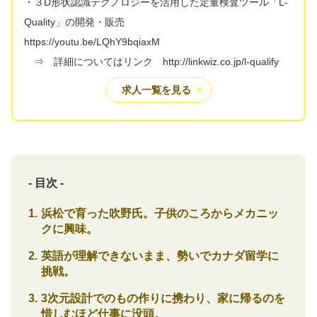
・３D形状認識テクノロジーを活用した定量検査ツール「L-
Quality」の開発・販売
https://youtu.be/LQhY9bqiaxM
⇒ 詳細についてはリンク http://linkwiz.co.jp/l-qualify
求人一覧を見る
- 目次 -
浜松で育った吹野氏。子供のころからメカニッ
クに興味。
英語が理解できないまま、勢いでカナダ留学に
挑戦。
3次元設計でのもの作りに携わり、家に帰るのを
惜しむほど仕事に没頭。