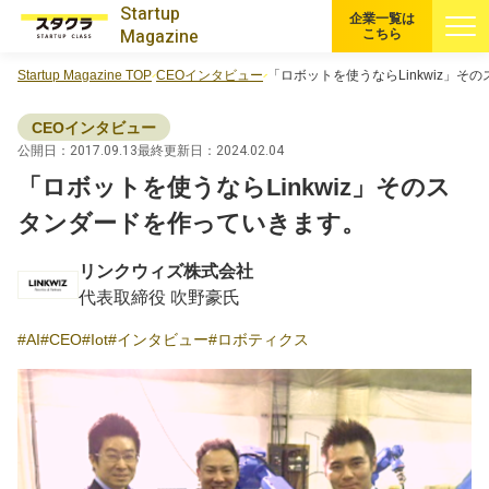
Startup
企業一覧は
Magazine
こちら
Startup Magazine TOP
CEOインタビュー
「ロボットを使うならLinkwiz」
すべての記事
CEOインタビュー
注目スタートアップ
公開日：2017.09.13
最終更新日：2024.02.04
「ロボットを使うならLinkwiz」そのス
イベント・セミナー
タンダードを作っていきます。
リンクウィズ株式会社
特集記事
代表取締役 吹野豪氏
CEOインタビュー
AI
CEO
Iot
インタビュー
ロボティクス
転職
大学発スタートアップ