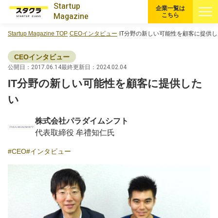
Startup
企業一覧は
Magazine
こちら
Startup Magazine TOP
CEOインタビュー
IT分野の新しい可能性を顧客に提供
すべての記事
CEOインタビュー
注目スタートアップ
公開日：2017.06.14
最終更新日：2024.02.04
IT分野の新しい可能性を顧客に提供した
イベント・セミナー
い
株式会社パラダイムシフト
特集記事
代表取締役 牟禮知仁氏
CEOインタビュー
CEO
インタビュー
転職
大学発スタートアップ