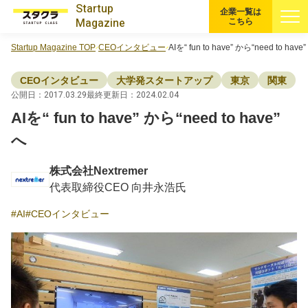
Startup
企業一覧は
Magazine
こちら
Startup Magazine TOP
CEOインタビュー
AIを“ fun to have” から“need to have
すべての記事
CEOインタビュー
大学発スタートアップ
東京
関東
注目スタートアップ
公開日：2017.03.29
最終更新日：2024.02.04
AIを“ fun to have” から“need to have”
イベント・セミナー
へ
株式会社Nextremer
特集記事
代表取締役CEO 向井永浩氏
CEOインタビュー
AI
CEOインタビュー
転職
大学発スタートアップ