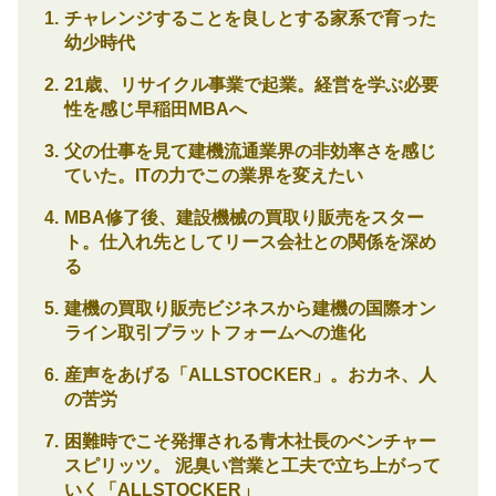
チャレンジすることを良しとする家系で育った
幼少時代
21歳、リサイクル事業で起業。経営を学ぶ必要
性を感じ早稲田MBAへ
父の仕事を見て建機流通業界の非効率さを感じ
ていた。ITの力でこの業界を変えたい
MBA修了後、建設機械の買取り販売をスター
ト。仕入れ先としてリース会社との関係を深め
る
建機の買取り販売ビジネスから建機の国際オン
ライン取引プラットフォームへの進化
産声をあげる「ALLSTOCKER」。おカネ、人
の苦労
困難時でこそ発揮される青木社長のベンチャー
スピリッツ。 泥臭い営業と工夫で立ち上がって
いく「ALLSTOCKER」