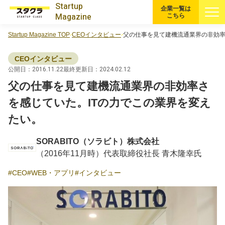
Startup
企業一覧は
Magazine
こちら
Startup Magazine TOP
CEOインタビュー
父の仕事を見て建機流通業界の非効率
すべての記事
CEOインタビュー
注目スタートアップ
公開日：2016.11.22
最終更新日：2024.02.12
父の仕事を見て建機流通業界の非効率さ
イベント・セミナー
を感じていた。ITの力でこの業界を変え
たい。
特集記事
SORABITO（ソラビト）株式会社
CEOインタビュー
（2016年11月時）代表取締役社長 青木隆幸氏
CEO
WEB・アプリ
インタビュー
転職
大学発スタートアップ