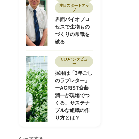
注目スタートアッ
プ
界面バイオプロ
セスで生物もの
づくりの常識を
破る
CEOインタビュ
ー
採用は「3年ごし
のラブレター」
ーAGRIST斎藤
潤一が現場でつ
くる、サステナ
ブルな組織の作
り方とは？
シェアする