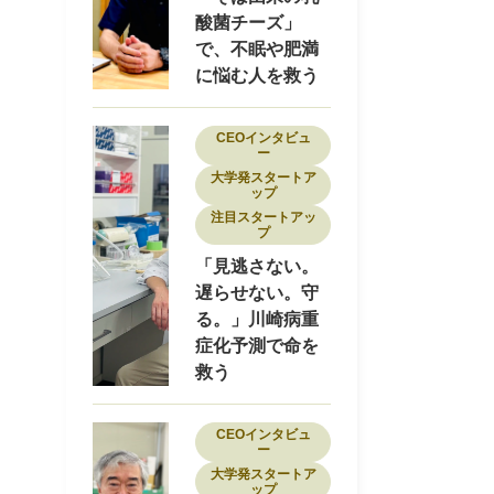
酸菌チーズ」
で、不眠や肥満
に悩む人を救う
CEOインタビュ
ー
大学発スタートア
ップ
注目スタートアッ
プ
「見逃さない。
遅らせない。守
る。」川崎病重
症化予測で命を
救う
CEOインタビュ
ー
大学発スタートア
ップ