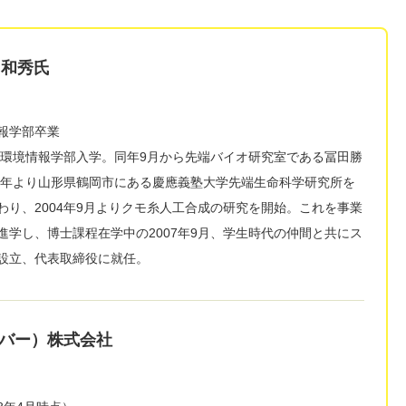
山和秀氏
報学部卒業
大学環境情報学部入学。同年9月から先端バイオ研究室である冨田勝
02年より山形県鶴岡市にある慶應義塾大学先端生命科学研究所を
わり、2004年9月よりクモ糸人工合成の研究を開始。これを事業
進学し、博士課程在学中の2007年9月、学生時代の仲間と共にス
設立、代表取締役に就任。
パイバー）株式会社