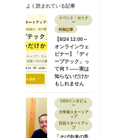
セミナー
ディープテック
ナノテク
よく読まれている記事
バイオ
フード
プロダクトマネージャー
ヘルスケア
ポストコンサル
イベント・セミナ
ー
マーケティング
モビリティ
特集記事
ロボティクス
ワークライフバランス
不動産
事業開発
介護
副業
医療
【8/24 12:00～
医療・ヘルスケア
商社
オンラインウェ
地域を盛り上げる
地方スタートアップ
ビナー】「ディ
地方創生
大学発スタートアップ
ープテック」っ
女性限定
宇宙
導入事例
小売
建設
採用
採用事例
教育・Edtech
て何？——実は
新素材
物流
特集記事
環境
環境エネルギー
知らないだけか
知財
研究者
研究開発
素材
脱炭素
もしれません
転職
転職者インタビュー
CEOインタビュ
ー
大学発スタートア
ップ
注目スタートアッ
プ
「そば由来の乳