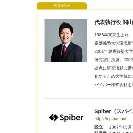
代表執行役
関
1983年東京生まれ
慶應義塾大学環境情
2001年慶應義塾
研究室に所属。20
拠点に研究活動に携
化するため大学院に
パイバー株式会社を
Spiber（ス
https://spiber.inc/
設立
2007年09月