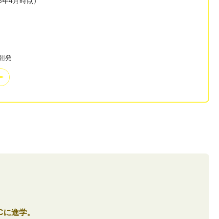
18年4月時点）
開発
Cに進学。