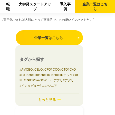
転
大学発スタートアッ
導入事
企業一覧は
こち
職
プ
例
ら
し実用化できれば人類にとって画期的で、もの凄いインパクトだ。”
企業一覧はこちら
タグから探す
AI
CEO
CEvO
CFO
COO
CTO
CxO
EdTech
Fintech
HRTech
HRテック
Iot
IT
RPO
SaaS
WEB・アプリ
アグリ
インタビュー
エンジニア
エンターテイメント
オンラインイベント
カスタマーサクセス
コラム
もっと見る
コンサルティング
コンシューマーbiz
サステナビリティ
システム開発
シニアサービス
スタートアップ支援