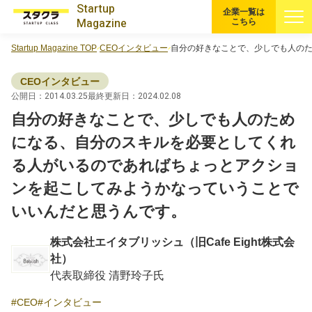
Startup
企業一覧は
Magazine
こちら
Startup Magazine TOP
CEOインタビュー
自分の好きなことで、少しでも人の
すべての記事
CEOインタビュー
注目スタートアップ
公開日：2014.03.25
最終更新日：2024.02.08
自分の好きなことで、少しでも人のため
イベント・セミナー
になる、自分のスキルを必要としてくれ
る人がいるのであればちょっとアクショ
特集記事
ンを起こしてみようかなっていうことで
いいんだと思うんです。
CEOインタビュー
株式会社エイタブリッシュ（旧Cafe Eight株式会
転職
社）
代表取締役 清野玲子氏
大学発スタートアップ
CEO
インタビュー