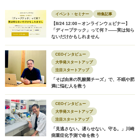
大学発スタートアップ
女性限定
宇宙
導入事例
小売
建設
採用
採用事例
教育・Edtech
新素材
物流
特集記事
環境
環境エネルギー
知財
研究者
研究開発
素材
脱炭素
転職
イベント・セミナー
特集記事
転職者インタビュー
【8/24 12:00～オンラインウェビナー】
「ディープテック」って何？——実は知ら
ないだけかもしれません
CEOインタビュー
大学発スタートアップ
注目スタートアップ
「そば由来の乳酸菌チーズ」で、不眠や肥
満に悩む人を救う
CEOインタビュー
大学発スタートアップ
注目スタートアップ
「見逃さない。遅らせない。守る。」川崎
病重症化予測で命を救う