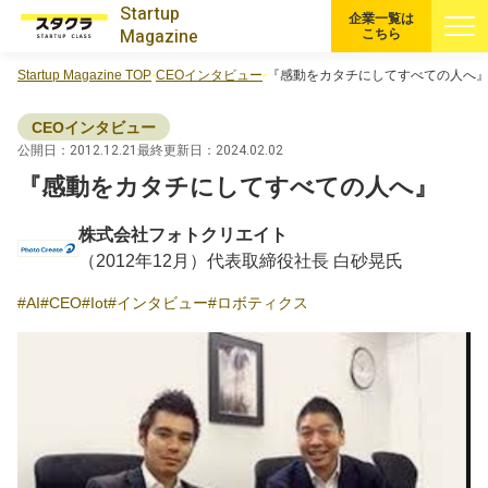
Startup
企業一覧は
Magazine
こちら
Startup Magazine TOP
CEOインタビュー
『感動をカタチにしてすべての人へ
すべての記事
CEOインタビュー
注目スタートアップ
公開日：2012.12.21
最終更新日：2024.02.02
『感動をカタチにしてすべての人へ』
イベント・セミナー
株式会社フォトクリエイト
（2012年12月）代表取締役社長 白砂晃氏
特集記事
AI
CEO
Iot
インタビュー
ロボティクス
CEOインタビュー
転職
大学発スタートアップ