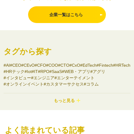
企業一覧はこちら
タグから探す
AI
CEO
CEvO
CFO
COO
CTO
CxO
EdTech
Fintech
HRTech
HRテック
Iot
IT
RPO
SaaS
WEB・アプリ
アグリ
インタビュー
エンジニア
エンターテイメント
オンラインイベント
カスタマーサクセス
コラム
コンサルティング
コンシューマーbiz
サステナビリティ
システム開発
シニアサービス
スタートアップ支援
セミナー
もっと見る
ディープテック
ナノテク
バイオ
フード
プロダクトマネージャー
ヘルスケア
ポストコンサル
マーケティング
モビリティ
ロボティクス
ワークライフバランス
不動産
事業開発
介護
副業
医療
医療・ヘルスケア
商社
よく読まれている記事
地域を盛り上げる
地方スタートアップ
地方創生