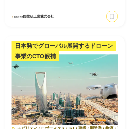
匠技研工業株式会社
日本発でグローバル展開するドローン
事業のCTO候補
モビリティ / ロボティクス / IoT / 建設 / 製造業 / 物流・配送