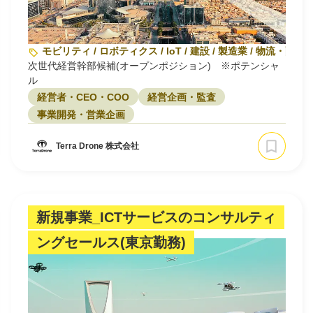
モビリティ / ロボティクス / IoT / 建設 / 製造業 / 物流・配送
次世代経営幹部候補(オープンポジション) ※ポテンシャ
ル
経営者・CEO・COO
経営企画・監査
事業開発・営業企画
Terra Drone 株式会社
新規事業_ICTサービスのコンサルティ
ングセールス(東京勤務)