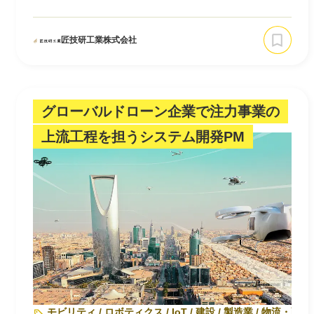
匠技研工業株式会社
グローバルドローン企業で注力事業の
上流工程を担うシステム開発PM
モビリティ / ロボティクス / IoT / 建設 / 製造業 / 物流・配送