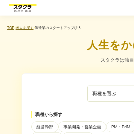
TOP
求人を探す
製造業のスタートアップ求人
人生をか
スタクラは独自
職
企
種
業
を
カ
選
テ
ぶ
ゴ
職種から探す
リ
を
経営幹部
事業開発・営業企画
PM・PdM
選