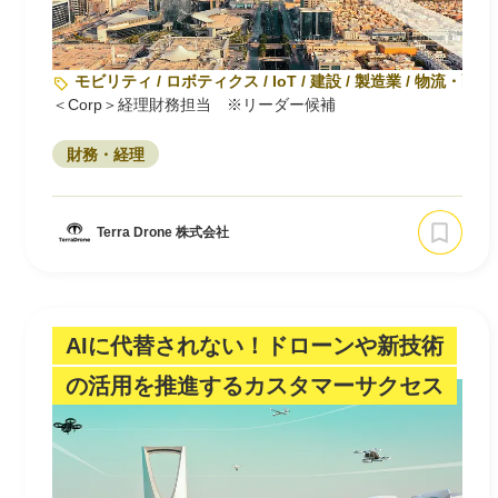
モビリティ / ロボティクス / IoT / 建設 / 製造業 / 物流・配送
＜Corp＞経理財務担当 ※リーダー候補
財務・経理
Terra Drone 株式会社
AIに代替されない！ドローンや新技術
の活用を推進するカスタマーサクセス