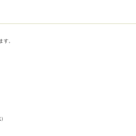
ます。
成）