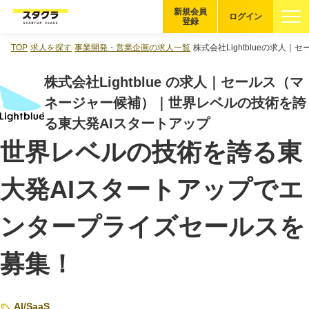
新規会員
ログイン
登録
TOP
求人を探す
事業開発・営業企画の求人一覧
株式会社Lightblueの求
ブックマーク
株式会社Lightblue の求人｜セールス（マ
企業を探す
ネージャー候補）｜世界レベルの技術を誇
る東大発AIスタートアップ
適性診断
無料・5分
世界レベルの技術を誇る東
スタクラが選ばれる理由
大発AIスタートアップでエ
スタートアップ厳選の仕組み
ンタープライズセールスを
紹介する企業について
募集！
登録者の転職・副業実績
Startup Magazine
AI
/
SaaS