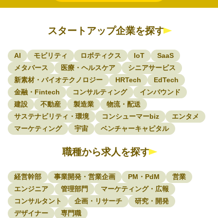
スタートアップ企業を探す
AI
モビリティ
ロボティクス
IoT
SaaS
メタバース
医療・ヘルスケア
シニアサービス
新素材・バイオテクノロジー
HRTech
EdTech
金融・Fintech
コンサルティング
インバウンド
建設
不動産
製造業
物流・配送
サステナビリティ・環境
コンシューマーbiz
エンタメ
マーケティング
宇宙
ベンチャーキャピタル
職種から求人を探す
経営幹部
事業開発・営業企画
PM・PdM
営業
エンジニア
管理部門
マーケティング・広報
コンサルタント
企画・リサーチ
研究・開発
デザイナー
専門職