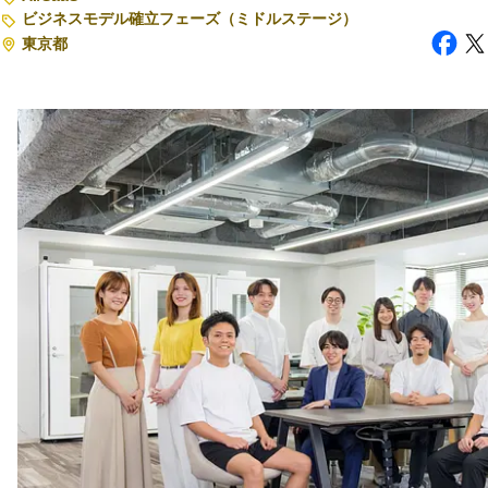
ビジネスモデル確立フェーズ（ミドルステージ）
東京都
注目スタートアップ
イベント・セミナー
特集記事
CEOインタビュー
転職
大学発スタートアップ
導入事例
お問い合わせ
法人向け資料ダウンロード
/採用検討企業様へ