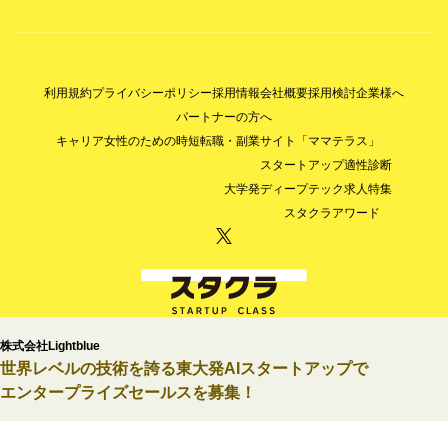
利用規約
プライバシーポリシー
採用情報
会社概要
採用検討企業様へ
パートナーの方へ
キャリア女性のための時短転職・副業サイト「ママテラス」
スタートアップ適性診断
大学発ディープテック求人特集
スタクラアワード
厚労省許可番号 13-ユ-305094（有料人材紹介）
株式会社Lightblue
「スタクラ」は、(株)スタートアップクラスの登録商標です。
世界レベルの技術を誇る東大発AIスタートアップで
エンタープライズセールスを募集！
© StartupClass Co., Ltd. All Rights Reserved.