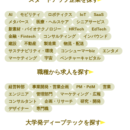
AI
モビリティ
ロボティクス
IoT
SaaS
メタバース
医療・ヘルスケア
シニアサービス
新素材・バイオテクノロジー
HRTech
EdTech
金融・Fintech
コンサルティング
インバウンド
建設
不動産
製造業
物流・配送
サステナビリティ・環境
コンシューマーbiz
エンタメ
マーケティング
宇宙
ベンチャーキャピタル
職種から求人を探す
経営幹部
事業開発・営業企画
PM・PdM
営業
エンジニア
管理部門
マーケティング・広報
コンサルタント
企画・リサーチ
研究・開発
デザイナー
専門職
大学発ディープテックを探す