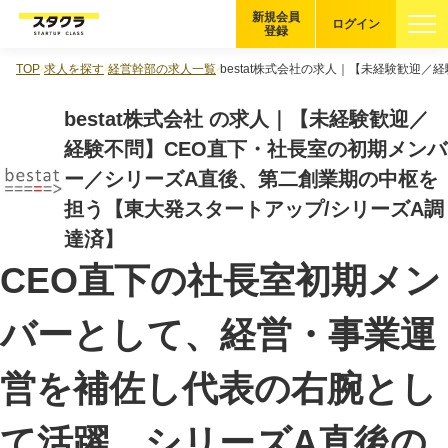
新規会員
ログイン
登録
TOP
求人を探す
経営幹部の求人一覧
bestat株式会社の求人｜【未経験歓迎
ブックマーク
bestat株式会社 の求人｜【未経験歓迎／
企業を探す
経験不問】CEO直下・社長室の初期メンバ
ー／シリーズA直後、第二創業期の中枢を
適性診断
無料・5分
担う【東大発スタートアップ/シリーズA調
達済】
スタクラが選ばれる理由
CEO直下の社長室初期メン
スタートアップ厳選の仕組み
バーとして、経営・事業運
紹介する企業について
営を補佐し代表の右腕とし
登録者の転職・副業実績
て活躍。シリーズA直後の
Startup Magazine