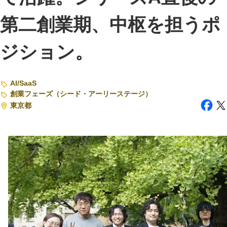
第二創業期、中枢を担うポ
注目スタートアップ
イベント・セミナー
ジション。
特集記事
CEOインタビュー
AI
/
SaaS
創業フェーズ（シード・アーリーステージ）
転職
東京都
大学発スタートアップ
導入事例
お問い合わせ
法人向け資料ダウンロード
/採用検討企業様へ