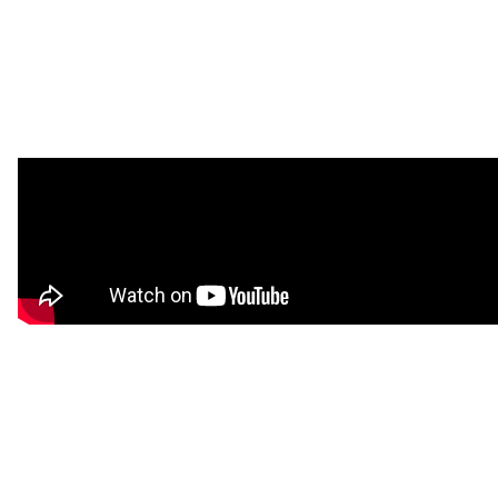
注目スタートアップ
イベント・セミナー
特集記事
CEOインタビュー
転職
大学発スタートアップ
導入事例
お問い合わせ
法人向け資料ダウンロード
/採用検討企業様へ