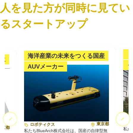
人を見た方が同時に見てい
るスタートアップ
「
海洋産業の未来をつくる国産
に
ぐ
AUVメーカー
東京都
ロボティクス
東京都
私た
私たちBlueArch株式会社は、国産の自律型無