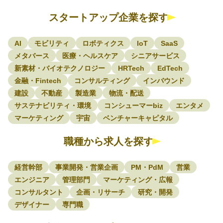
スタートアップ企業を探す
AI
モビリティ
ロボティクス
IoT
SaaS
メタバース
医療・ヘルスケア
シニアサービス
新素材・バイオテクノロジー
HRTech
EdTech
金融・Fintech
コンサルティング
インバウンド
建設
不動産
製造業
物流・配送
サステナビリティ・環境
コンシューマーbiz
エンタメ
マーケティング
宇宙
ベンチャーキャピタル
職種から求人を探す
経営幹部
事業開発・営業企画
PM・PdM
営業
エンジニア
管理部門
マーケティング・広報
コンサルタント
企画・リサーチ
研究・開発
デザイナー
専門職