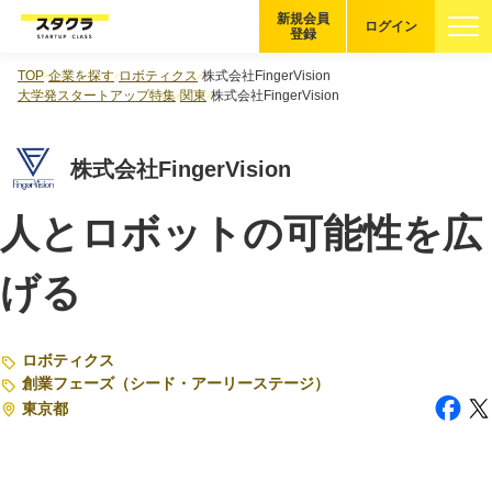
新規会員
ログイン
登録
TOP
企業を探す
ロボティクス
株式会社FingerVision
ブックマーク
大学発スタートアップ特集
関東
株式会社FingerVision
企業を探す
株式会社FingerVision
適性診断
無料・5分
人とロボットの可能性を広
スタクラが選ばれる理由
げる
スタートアップ厳選の仕組み
ロボティクス
紹介する企業について
創業フェーズ（シード・アーリーステージ）
東京都
登録者の転職・副業実績
Startup Magazine