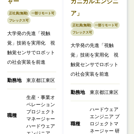
ャー
カニカルエンジニ
ア」
正社員(無期)
一部リモート可
フレックス可
正社員(無期)
一部リモート可
フレックス可
大学発の先進「視触
覚」技術を実用化 視
大学発の先進「視触
触覚センサでロボット
覚」技術を実用化 視
の社会実装を前進
触覚センサでロボット
の社会実装を前進
勤務地
東京都江東区
勤務地
東京都江東区
生産・事業オ
ペレーション
ハードウェア
プロジェクト
職種
エンジニア プ
マネージャー
職種
ロジェクトマ
ハードウェア
ネージャー 研
エンジニア