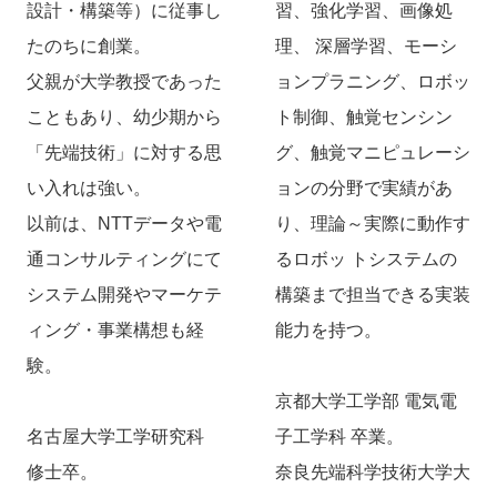
設計・構築等）に従事し
習、強化学習、画像処
たのちに創業。
理、 深層学習、モーシ
父親が大学教授であった
ョンプラニング、ロボッ
こともあり、幼少期から
ト制御、触覚センシン
「先端技術」に対する思
グ、触覚マニピュレーシ
い入れは強い。
ョンの分野で実績があ
以前は、NTTデータや電
り、理論～実際に動作す
通コンサルティングにて
るロボッ トシステムの
システム開発やマーケテ
構築まで担当できる実装
ィング・事業構想も経
能力を持つ。
験。
京都大学工学部 電気電
名古屋大学工学研究科
子工学科 卒業。
修士卒。
奈良先端科学技術大学大