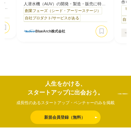
足、
作り
人潜水機（AUV）の開発・製造・販売に特化
搭載
ター
ビ
したスタートアップです。
創業フェーズ（シード・アーリーステージ）
熟練
）
3D
電波の届かない海中での探索・観測は、今も
自社プロダクト/サービスがある
た
自社
「拠
多くのコストと危険を伴います。海底通信、
資産
デー
海底資源、海洋エネルギーなど活用が期待さ
BlueArch株式会社
・情報
ム「
れる領域は広い一方で、海はまだ人類が活か
トー
ら内
しきれていないフロンティアです。私たち
食材
す。
は、この未開領域を切り拓く技術としてAUV
の
を社会インフラへ…
主な
開拓す
人生をかける、
スタートアップに出会おう。
成長性のあるスタートアップ・ベンチャーのみを掲載
新規会員登録（無料）