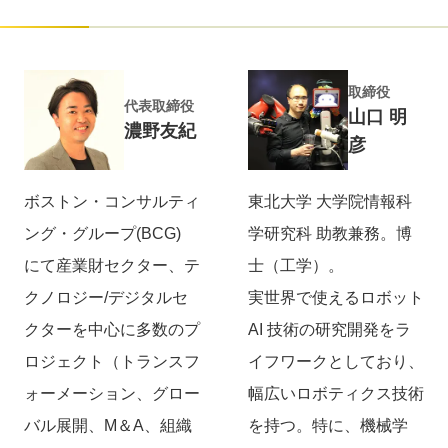
取締役
代表取締役
山口 明
濃野友紀
彦
ボストン・コンサルティ
東北大学 大学院情報科
ング・グループ(BCG)
学研究科 助教兼務。​博
にて産業財セクター、テ
士（工学）。
クノロジー/デジタルセ
実世界で使えるロボット
クターを中心に多数のプ
AI 技術の研究開発をラ
ロジェクト（トランスフ
イフワークとしており、
ォーメーション、グロー
幅広いロボティクス技術
バル展開、M＆A、組織
を持つ。特に、機械学