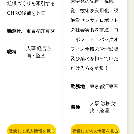
大学発の先進「視触
組織づくりを牽引する
覚」技術を実用化 視
CHRO候補を募集。
触覚センサでロボット
の社会実装を前進 コ
勤務地
東京都江東区
ーポレート・バックオ
人事 経営企
フィス全般の管理監督
職種
画・監査
及び業務を担っていた
だける方を募集！
勤務地
東京都江東区
人事 総務 財
職種
務・経理
登録して求人情報を見る
登録して求人情報を見る