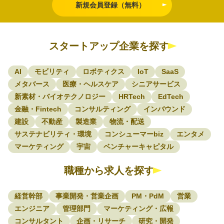
新規会員登録（無料）
スタートアップ企業を探す
AI
モビリティ
ロボティクス
IoT
SaaS
メタバース
医療・ヘルスケア
シニアサービス
新素材・バイオテクノロジー
HRTech
EdTech
金融・Fintech
コンサルティング
インバウンド
建設
不動産
製造業
物流・配送
サステナビリティ・環境
コンシューマーbiz
エンタメ
マーケティング
宇宙
ベンチャーキャピタル
職種から求人を探す
経営幹部
事業開発・営業企画
PM・PdM
営業
エンジニア
管理部門
マーケティング・広報
コンサルタント
企画・リサーチ
研究・開発