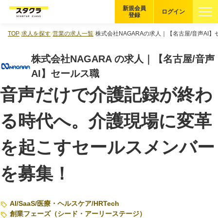
新規会員
ログイン
登録
TOP
求人を探す
営業の求人一覧
株式会社NAGARAの求人｜【名古屋/音声AI
ブックマーク
株式会社NAGARA の求人｜【名古屋/音声
企業を探す
AI】セールス職
音声だけで介護記録が終わ
適性診断
無料・5分
る時代へ。介護現場に変革
スタクラが選ばれる理由
を起こすセールスメンバー
スタートアップ厳選の仕組み
紹介する企業について
を募集！
登録者の転職・副業実績
AI
/
SaaS
/
医療・ヘルスケア
/
HRTech
創業フェーズ（シード・アーリーステージ）
Startup Magazine