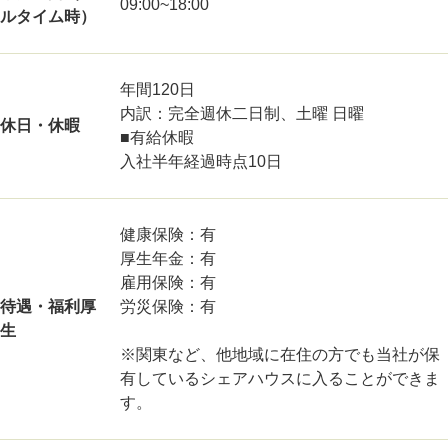
09:00~18:00
ルタイム時）
年間120⽇
内訳：完全週休⼆⽇制、⼟曜 ⽇曜
休日・休暇
■有給休暇
⼊社半年経過時点10⽇
健康保険：有
厚⽣年⾦：有
雇⽤保険：有
待遇・福利厚
労災保険：有
生
※関東など、他地域に在住の方でも当社が保
有しているシェアハウスに入ることができま
す。