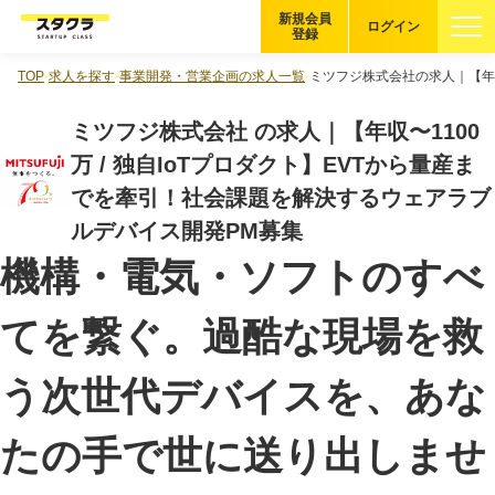
新規会員
ログイン
登録
TOP
求人を探す
事業開発・営業企画の求人一覧
ミツフジ株式会社の求人｜【年収
ブックマーク
ミツフジ株式会社 の求人｜【年収〜1100
企業を探す
万 / 独自IoTプロダクト】EVTから量産ま
でを牽引！社会課題を解決するウェアラブ
適性診断
無料・5分
ルデバイス開発PM募集
機構・電気・ソフトのすべ
スタクラが選ばれる理由
てを繋ぐ。過酷な現場を救
スタートアップ厳選の仕組み
紹介する企業について
う次世代デバイスを、あな
登録者の転職・副業実績
たの手で世に送り出しませ
Startup Magazine