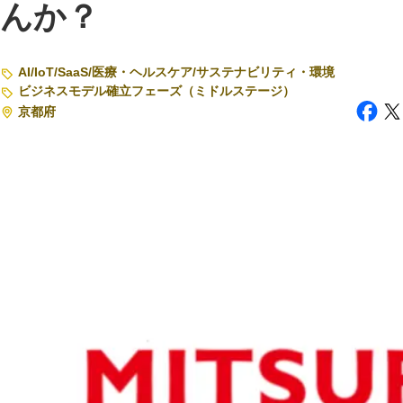
んか？
注目スタートアップ
AI
/
IoT
/
SaaS
/
医療・ヘルスケア
/
サステナビリティ・環境
イベント・セミナー
ビジネスモデル確立フェーズ（ミドルステージ）
特集記事
京都府
CEOインタビュー
転職
大学発スタートアップ
導入事例
お問い合わせ
法人向け資料ダウンロード
/採用検討企業様へ