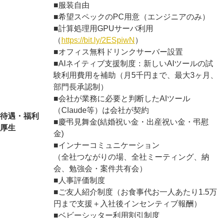
■服装自由
■希望スペックのPC用意（エンジニアのみ）
■計算処理用GPUサーバ利用
（
https://bit.ly/2ESpiwN
）
■オフィス無料ドリンクサーバー設置
■AIネイティブ支援制度：新しいAIツールの試
験利用費用を補助（月5千円まで、最大3ヶ月、
部門長承認制）
■会社が業務に必要と判断したAIツール
（Claude等）は会社が契約
待遇・福利
■慶弔見舞金(結婚祝い金・出産祝い金・弔慰
厚生
金)
■インナーコミュニケーション
（全社つながりの場、全社ミーティング、納
会、勉強会・案件共有会）
■人事評価制度
■ご友人紹介制度（お食事代お一人あたり1.5万
円まで支援＋入社後インセンティブ報酬）
■ベビーシッター利用割引制度