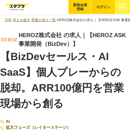
新規会員
ログイン
登録
TOP
求人を探す
営業の求人一覧
HEROZ株式会社の求人｜【HEROZ ASK 事業開
ブックマーク
HEROZ株式会社 の求人｜【HEROZ ASK
企業を探す
事業開発（BizDev）】
【BizDevセールス・AI
適性診断
無料・5分
SaaS】個人プレーからの
スタクラが選ばれる理由
脱却。ARR100億円を営業
スタートアップ厳選の仕組み
紹介する企業について
現場から創る
登録者の転職・副業実績
AI
拡大フェーズ（レイターステージ）
Startup Magazine