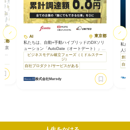
東京都
AI
A
東京都
私たちは、自動+手動ハイブリッドのDXソリ
私た
旧東京
ューション「AutoDate（オートデート）」を
人潜
予防
開発・運用しています。
ビジネスモデル確立フェーズ（ミドルステー
した
創業
ジ）
す。
）
AutoDateは、エクセル等での日々の数値管
電波
自社
ま時間
自社プロダクト/サービスがある
理・更新業務を自動化する法人向けサービス
多く
ばん
です。RPAやAI、OCRなどの複数技術を業務
海底
ビスで
ごとに最適に組み合わせ、自動化しきれない
株式会社Marsdy
れる
から
部分は人の手で補うことで、痒い所に手が届
しき
に相
く完全オーダーメイドの自動化を実現。
は、
走し
売上・営業数値やマー…
を社
人生をかける、