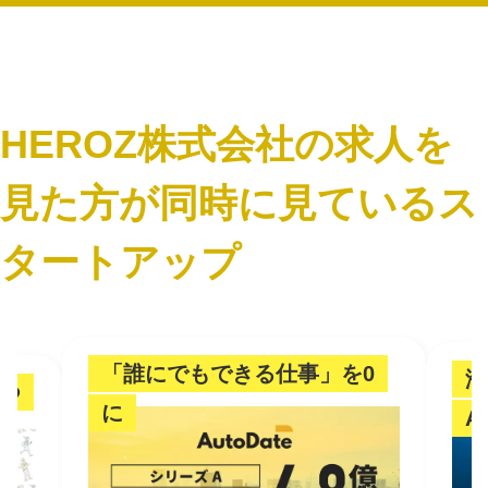
HEROZ株式会社の求人を
見た方が同時に見ているス
タートアップ
「誰にでもできる仕事」を0
海
つ
に
A