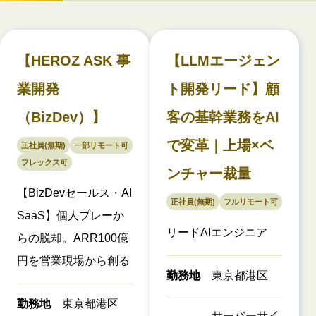
【HEROZ ASK 事
【LLMエージェン
業開発
ト開発リード】顧
（BizDev）】
客の基幹業務をAI
で変革｜上場×ベ
正社員(無期)
一部リモート可
フレックス可
ンチャー裁量
【BizDevセールス・AI
正社員(無期)
フルリモート可
SaaS】個人プレーか
リードAIエンジニア
らの脱却。ARR100億
円を営業現場から創る
勤務地
東京都港区
勤務地
東京都港区
サーバーサイ