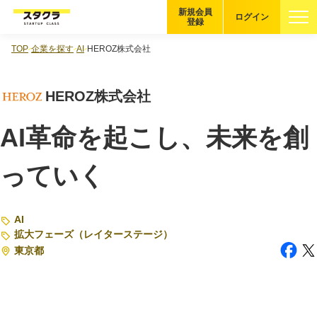
新規会員
ログイン
登録
TOP
企業を探す
AI
HEROZ株式会社
ブックマーク
HEROZ株式会社
企業を探す
AI革命を起こし、未来を創
適性診断
無料・5分
っていく
スタクラが選ばれる理由
スタートアップ厳選の仕組み
AI
拡大フェーズ（レイターステージ）
紹介する企業について
東京都
登録者の転職・副業実績
Startup Magazine