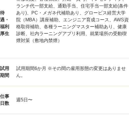
ランチ代一部支給、通勤手当、住宅手当一部支給(条件
待
あり)、PC・メガネ代補助あり、グロービス経営大学
遇・
院（MBA）講座補助、エンジニア育成コース、AWS資
福利
格取得補助、各種ラーニングマスター補助あり、健康
厚生
診断、社内ラーニングアプリ利用、就業場所の受動喫
煙対策（敷地内禁煙）
試用
試用期間6か月 ※その間の雇用形態の変更はありませ
期間
ん。
仕事
週5日〜
日数