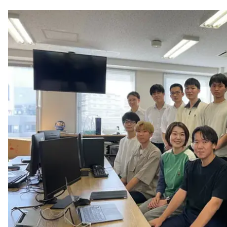
注目スタートアップ
イベント・セミナー
特集記事
CEOインタビュー
転職
大学発スタートアップ
導入事例
お問い合わせ
法人向け資料ダウンロード
/採用検討企業様へ