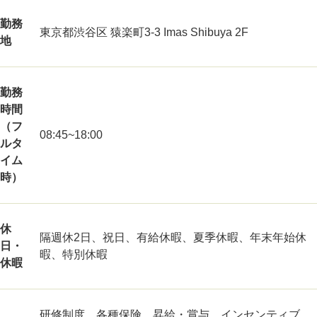
勤務
東京都渋谷区 猿楽町3-3 Imas Shibuya 2F
地
勤務
時間
（フ
08:45~18:00
ルタ
イム
時）
休
隔週休2日、祝日、有給休暇、夏季休暇、年末年始休
日・
暇、特別休暇
休暇
研修制度、各種保険、昇給・賞与、インセンティブ、