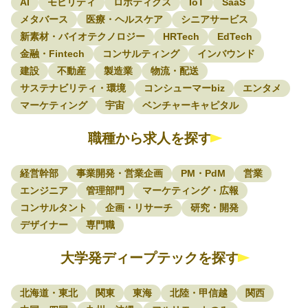
AI
モビリティ
ロボティクス
IoT
SaaS
メタバース
医療・ヘルスケア
シニアサービス
新素材・バイオテクノロジー
HRTech
EdTech
金融・Fintech
コンサルティング
インバウンド
建設
不動産
製造業
物流・配送
サステナビリティ・環境
コンシューマーbiz
エンタメ
マーケティング
宇宙
ベンチャーキャピタル
職種から求人を探す
経営幹部
事業開発・営業企画
PM・PdM
営業
エンジニア
管理部門
マーケティング・広報
コンサルタント
企画・リサーチ
研究・開発
デザイナー
専門職
大学発ディープテックを探す
北海道・東北
関東
東海
北陸・甲信越
関西