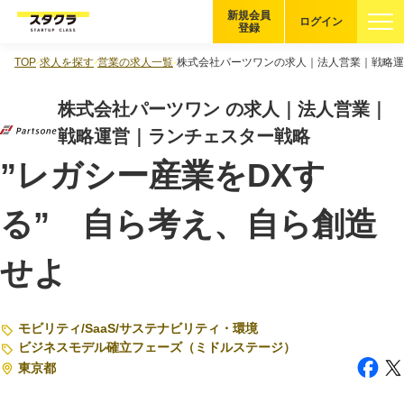
新規会員
ログイン
登録
TOP
求人を探す
営業の求人一覧
株式会社パーツワンの求人｜法人営業｜戦略運
ブックマーク
株式会社パーツワン の求人｜法人営業｜
企業を探す
戦略運営｜ランチェスター戦略
”レガシー産業をDXす
適性診断
無料・5分
る” 自ら考え、自ら創造
スタクラが選ばれる理由
せよ
スタートアップ厳選の仕組み
紹介する企業について
モビリティ
/
SaaS
/
サステナビリティ・環境
登録者の転職・副業実績
ビジネスモデル確立フェーズ（ミドルステージ）
東京都
Startup Magazine