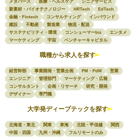
メタバース
医療・ヘルスケア
シニアサービス
新素材・バイオテクノロジー
HRTech
EdTech
金融・Fintech
コンサルティング
インバウンド
建設
不動産
製造業
物流・配送
サステナビリティ・環境
コンシューマーbiz
エンタメ
マーケティング
宇宙
ベンチャーキャピタル
職種から求人を探す
経営幹部
事業開発・営業企画
PM・PdM
営業
エンジニア
管理部門
マーケティング・広報
コンサルタント
企画・リサーチ
研究・開発
デザイナー
専門職
大学発ディープテックを探す
北海道・東北
関東
東海
北陸・甲信越
関西
中国・四国
九州・沖縄
フルリモートのみ