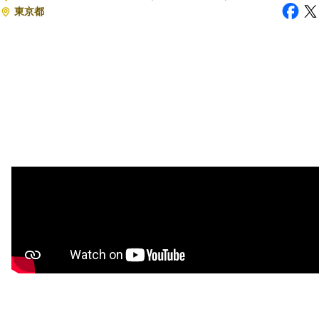
東京都
注目スタートアップ
イベント・セミナー
特集記事
CEOインタビュー
転職
大学発スタートアップ
導入事例
お問い合わせ
法人向け資料ダウンロード
/採用検討企業様へ