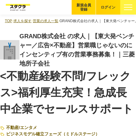
新規会員
ログイン
登録
TOP
求人を探す
営業の求人一覧
GRAND株式会社の求人｜【東大発ベンチャ
ブックマーク
GRAND株式会社 の求人｜【東大発ベンチ
企業を探す
ャー／広告×不動産】営業職じゃないのに
インセンティブ有の営業事務募集！｜三菱
適性診断
無料・5分
地所子会社
<不動産経験不問/フレック
スタクラが選ばれる理由
ス>福利厚生充実！急成長
スタートアップ厳選の仕組み
紹介する企業について
中企業でセールスサポート
登録者の転職・副業実績
不動産
/
エンタメ
Startup Magazine
ビジネスモデル確立フェーズ（ミドルステージ）