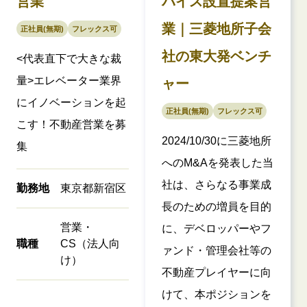
営業
バイス設置提案営
業｜三菱地所子会
正社員(無期)
フレックス可
社の東大発ベンチ
<代表直下で大きな裁
量>エレベーター業界
ャー
にイノベーションを起
正社員(無期)
フレックス可
こす！不動産営業を募
2024/10/30に三菱地所
集
へのM&Aを発表した当
社は、さらなる事業成
勤務地
東京都新宿区
長のための増員を目的
営業・
に、デベロッパーやフ
職種
CS（法人向
ァンド・管理会社等の
け）
不動産プレイヤーに向
けて、本ポジションを