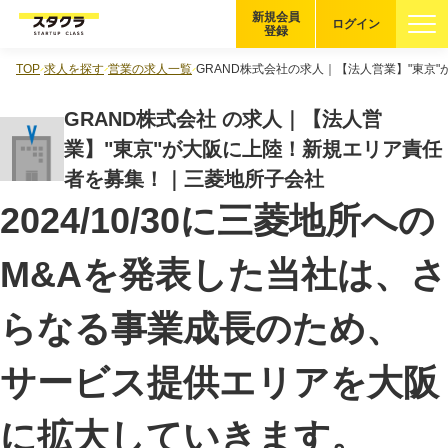
新規会員
ログイン
登録
TOP
求人を探す
営業の求人一覧
GRAND株式会社の求人｜【法人営業】"東京
ブックマーク
GRAND株式会社 の求人｜【法人営
企業を探す
業】"東京"が大阪に上陸！新規エリア責任
者を募集！｜三菱地所子会社
適性診断
無料・5分
2024/10/30に三菱地所への
スタクラが選ばれる理由
M&Aを発表した当社は、さ
スタートアップ厳選の仕組み
らなる事業成長のため、
紹介する企業について
サービス提供エリアを大阪
登録者の転職・副業実績
に拡大していきます。
Startup Magazine