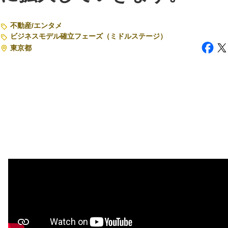
注目スタートアップ
不動産
/
エンタメ
ビジネスモデル確立フェーズ（ミドルステージ）
イベント・セミナー
東京都
特集記事
CEOインタビュー
転職
大学発スタートアップ
導入事例
お問い合わせ
法人向け資料ダウンロード
/採用検討企業様へ