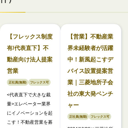
【フレックス制度
【営業】不動産業
有/代表直下】不
界未経験者が活躍
動産向け法人提案
中！新風起こすデ
営業
バイス設置提案営
業｜三菱地所子会
正社員(無期)
フレックス可
社の東大発ベンチ
<代表直下で大きな裁
量>エレベーター業界
ャー
にイノベーションを起
正社員(無期)
フレックス可
こす！不動産営業を募