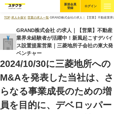
新規会員
ログイン
登録
TOP
求人を探す
営業の求人一覧
GRAND株式会社の求人｜【営業】不動産業
ブックマーク
GRAND株式会社 の求人｜【営業】不動産
企業を探す
業界未経験者が活躍中！新風起こすデバイ
ス設置提案営業｜三菱地所子会社の東大発
適性診断
無料・5分
ベンチャー
2024/10/30に三菱地所への
スタクラが選ばれる理由
M&Aを発表した当社は、さ
スタートアップ厳選の仕組み
紹介する企業について
らなる事業成長のための増
登録者の転職・副業実績
員を目的に、デベロッパー
Startup Magazine