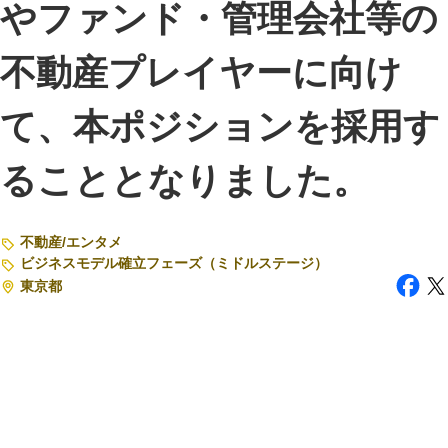
やファンド・管理会社等の
注目スタートアップ
不動産プレイヤーに向け
イベント・セミナー
て、本ポジションを採用す
特集記事
CEOインタビュー
ることとなりました。
転職
不動産
大学発スタートアップ
/
エンタメ
ビジネスモデル確立フェーズ（ミドルステージ）
導入事例
東京都
お問い合わせ
法人向け資料ダウンロード
/採用検討企業様へ