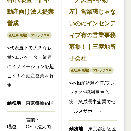
動産向け法人提案
産】営業職じゃな
営業
いのにインセンテ
ィブ有の営業事務
正社員(無期)
フレックス可
募集！｜三菱地所
<代表直下で大きな裁
量>エレベーター業界
子会社
にイノベーションを起
正社員(無期)
フレックス可
こす！不動産営業を募
<不動産経験不問/フレ
集
ックス>福利厚生充
実！急成長中企業でセ
勤務地
東京都新宿区
ールスサポート
営業・
職種
CS（法人向
勤務地
東京都新宿区