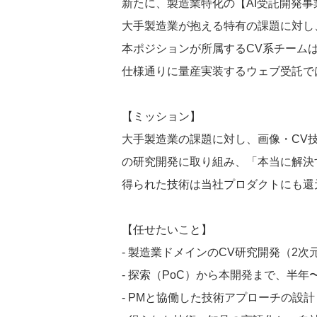
新たに、製造業特化の【AI受託開発
大手製造業が抱える特有の課題に対し
本ポジションが所属するCV系チーム
仕様通りに量産実装するウェブ受託で
【ミッション】
大手製造業の課題に対し、画像・CV
の研究開発に取り組み、「本当に解決
得られた技術は当社プロダクトにも還
【任せたいこと】
- 製造業ドメインのCV研究開発（2
- 探索（PoC）から本開発まで、半
- PMと協働した技術アプローチの設