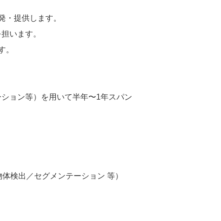
発・提供します。
を担います。
す。
ーション等）を用いて半年〜1年スパン
物体検出／セグメンテーション 等）