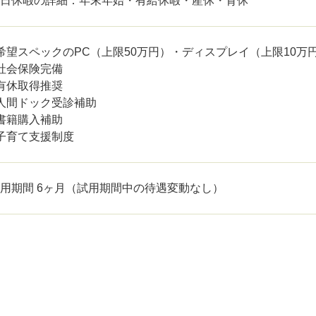
日休暇の詳細：年末年始・有給休暇・産休・育休
 希望スペックのPC（上限50万円）・ディスプレイ（上限10
 社会保険完備
 有休取得推奨
 人間ドック受診補助
 書籍購入補助
 子育て支援制度
用期間 6ヶ月（試用期間中の待遇変動なし）