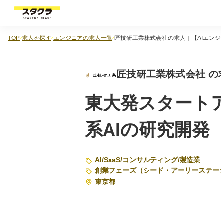
TOP
求人を探す
エンジニアの求人一覧
匠技研工業株式会社の求人｜【AIエンジ
匠技研工業株式会社 の
東大発スタート
系AIの研究開発
AI
/
SaaS
/
コンサルティング
/
製造業
創業フェーズ（シード・アーリーステー
東京都