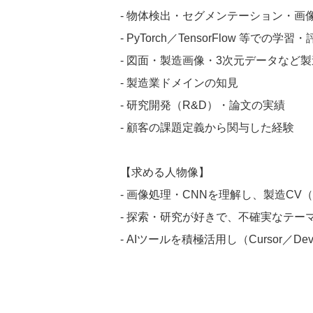
- 物体検出・セグメンテーション・画
- PyTorch／TensorFlow 等での学
- 図面・製造画像・3次元データなど
- 製造業ドメインの知見
- 研究開発（R&D）・論文の実績
- 顧客の課題定義から関与した経験
【求める人物像】
- 画像処理・CNNを理解し、製造C
- 探索・研究が好きで、不確実なテー
- AIツールを積極活用し（Cursor／D