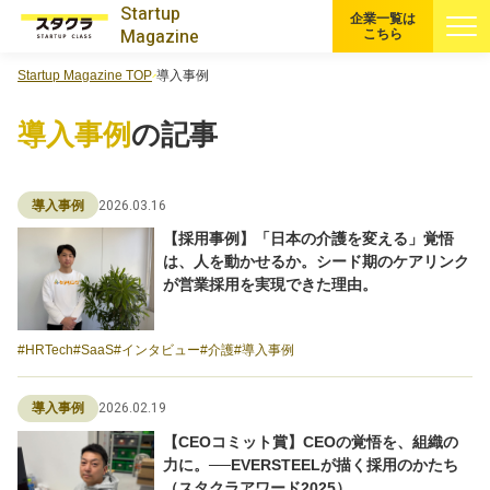
Startup
企業一覧は
Magazine
こちら
Startup Magazine TOP
導入事例
すべての記事
導入事例
の記事
注目スタートアップ
2026.03.16
導入事例
イベント・セミナー
【採用事例】「日本の介護を変える」覚悟
は、人を動かせるか。シード期のケアリンク
特集記事
が営業採用を実現できた理由。
CEOインタビュー
HRTech
SaaS
インタビュー
介護
導入事例
転職
2026.02.19
導入事例
【CEOコミット賞】CEOの覚悟を、組織の
大学発スタートアップ
力に。──EVERSTEELが描く採用のかたち
（スタクラアワード2025）