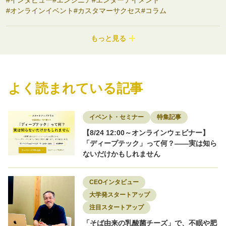
オンラインイベント
カスタマーサクセス
コラム
コンサルティング
コンシューマーbiz
サステナビリティ
システム開発
シニアサービス
スタートアップ支援
セミナー
もっと見る
ディープテック
ナノテク
バイオ
フード
プロダクトマネージャー
ヘルスケア
ポストコンサル
マーケティング
モビリティ
ロボティクス
ワークライフバランス
不動産
事業開発
介護
副業
医療
医療・ヘルスケア
商社
よく読まれている記事
地域を盛り上げる
地方スタートアップ
地方創生
大学発スタートアップ
女性限定
宇宙
導入事例
小売
建設
採用
採用事例
教育・Edtech
新素材
物流
特集記事
環境
環境エネルギー
知財
研究者
研究開発
素材
脱炭素
転職
イベント・セミナー
特集記事
転職者インタビュー
【8/24 12:00～オンラインウェビナー】
「ディープテック」って何？——実は知ら
ないだけかもしれません
CEOインタビュー
大学発スタートアップ
注目スタートアップ
「そば由来の乳酸菌チーズ」で、不眠や肥