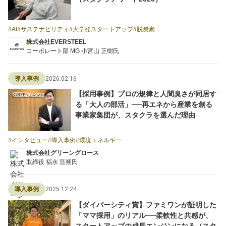
導入事例
AI
サステナビリティ
大学発スタートアップ
脱炭素
株式会社EVERSTEEL
コーポレート部 MG 小宮山 正樹氏
2026.02.16
導入事例
Startup Magazine
【採用事例】プロの規律と人間臭さが同居す
る「大人の部活」──再エネから産業を創る
事業家集団が、スタクラを選んだ理由
インタビュー
導入事例
環境エネルギー
株式会社グリーングロース
取締役 福永 晋朔氏
2025.12.24
導入事例
【ダイバーシティ賞】ファミワンが証明した
「ママ採用」のリアル──柔軟性と共感が、
スタートアップの成長エンジンになる（スタ