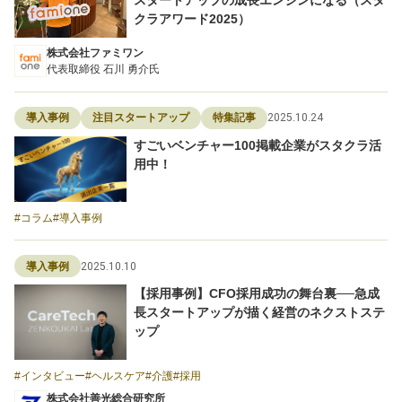
クラアワード2025）
株式会社ファミワン
代表取締役 石川 勇介氏
2025.10.24
導入事例
注目スタートアップ
特集記事
すごいベンチャー100掲載企業がスタクラ活
用中！
コラム
導入事例
2025.10.10
導入事例
【採用事例】CFO採用成功の舞台裏──急成
長スタートアップが描く経営のネクストステ
ップ
インタビュー
ヘルスケア
介護
採用
株式会社善光総合研究所