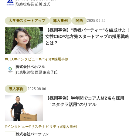
取締役所長 前川 遼氏
2025.09.25
大学発スタートアップ
導入事例
関西
【採用事例】"勇者パーティー"を編成せよ！
女性CEO×地方発スタートアップの採用戦略
とは？
CEO
インタビュー
バイオ
採用事例
株式会社ベホマル
代表取締役 西原 麻友子氏
2025.08.06
導入事例
【採用事例】半年間でコア人材2名を採用
―“スタクラ活用”のリアル
インタビュー
サステナビリティ
導入事例
株式会社パーツワン