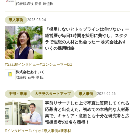
代表取締役 長倉 達也氏
2025.08.04
導入事例
「採用しないとトップラインは伸びない」ー
経営層が毎日1時間を採用に費やし、スタク
ラで理想の人材と出会ったー 株式会社あす
いくの採用戦略
SaaS
インタビュー
コンシューマーbiz
株式会社あすいく
取締役 石井 望 氏
2024.09.26
中部・東海
大学発スタートアップ
導入事例
事前リサーチした上で率直に質問してくれる
応募者と出会えた。初めての本格的な人材募
集で、キャリア・意欲とも十分な研究者と広
報担当者の2名を獲得！
インタビュー
バイオ
導入事例
新素材