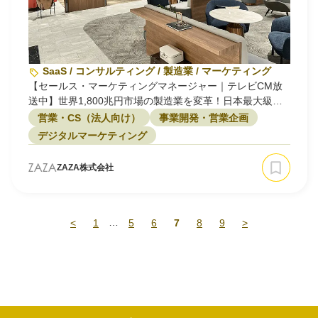
SaaS / コンサルティング / 製造業 / マーケティング
【セールス・マーケティングマネージャー｜テレビCM放
送中】世界1,800兆円市場の製造業を変革！日本最大級プ
ラットフォーム「メトリー」でセールス・マーケティング
営業・CS（法人向け）
事業開発・営業企画
募集！（東京勤務）
デジタルマーケティング
ZAZA株式会社
…
<
1
5
6
7
8
9
>