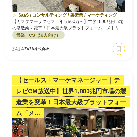
SaaS / コンサルティング / 製造業 / マーケティング
【カスタマーサクセス｜年収500万～】世界1800兆円市場
の製造業を変革！日本最大級プラットフォーム「メトリ
ー」でCS職募集（東京勤務/第二新卒歓迎）
営業・CS（法人向け）
ZAZA株式会社
【セールス・マーケマネージャー｜テ
レビCM放送中】世界1,800兆円市場の製
造業を変革！日本最大級プラットフォー
ム「メ…