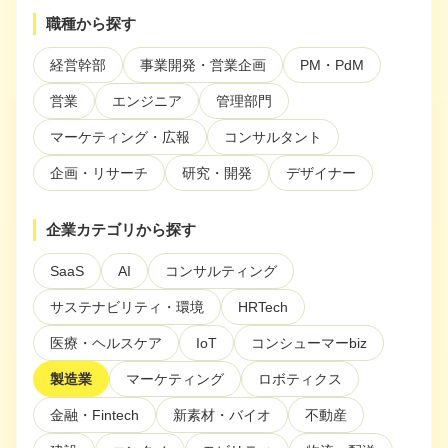
ぶ
職種から探す
注目スタートアップ
経営幹部
事業開発・営業企画
PM・PdM
イベント・セミナー
営業
エンジニア
管理部門
特集記事
マーケティング・広報
コンサルタント
CEOインタビュー
企画・リサーチ
研究・開発
デザイナー
転職
企業カテゴリから探す
大学発スタートアップ
SaaS
AI
コンサルティング
導入事例
サステナビリティ・環境
HRTech
医療・ヘルスケア
IoT
コンシューマーbiz
お問い合わせ
製造業
マーケティング
ロボティクス
金融・Fintech
新素材・バイオ
不動産
法人向け資料ダウンロード
/採用検討企業様へ