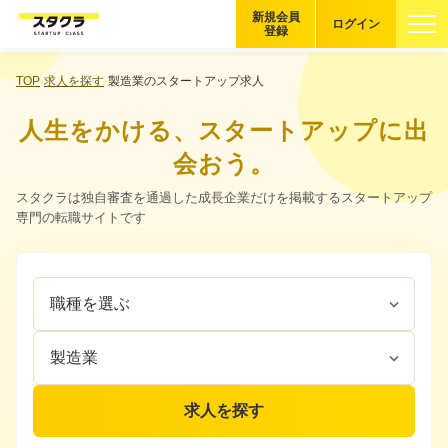
新規会員
ログイン
登録
ブックマーク
TOP
求人を探す
製造業のスタートアップ求人
人生をかける、スタートアップに出
企業を探す
会おう。
適性診断
スタクラは独自審査を通過した成長企業だけを掲載するスタートアップ
無料・5分
専門の転職サイトです
スタクラが選ばれる理由
職
企
スタートアップ厳選の仕組み
種
業
を
カ
紹介する企業について
選
テ
ぶ
ゴ
登録者の転職・副業実績
リ
求人を探す
を
選
Startup Magazine