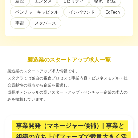
建設
エンタメ
モビリティ
物流・配送
ベンチャーキャピタル
インバウンド
EdTech
利用規約
プライバシーポリシー
採用情報
会社概要
採用検討企業様へ
パートナーの方へ
宇宙
メタバース
製造業のスタートアップ求人一覧
製造業のスタートアップ求人情報です。
スタクラでは独自の審査プロセスで事業内容・ビジネスモデル・社
会貢献性の観点から企業を厳選し、
成長ポテンシャルの高いスタートアップ・ベンチャー企業の求人の
みを掲載しています。
事業開発（マネージャー候補）| 事業と
組織の立ち上げフェーズで裁量大きく活