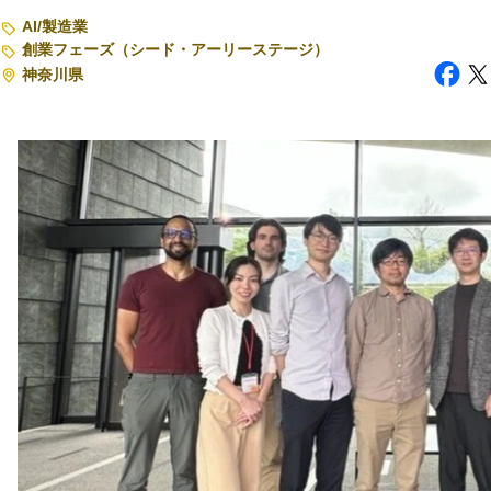
AI
/
製造業
注目スタートアップ
創業フェーズ（シード・アーリーステージ）
神奈川県
イベント・セミナー
特集記事
CEOインタビュー
転職
大学発スタートアップ
導入事例
お問い合わせ
法人向け資料ダウンロード
/採用検討企業様へ