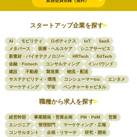
新規会員登録（無料）
スタートアップ企業を探す
AI
モビリティ
ロボティクス
IoT
SaaS
メタバース
医療・ヘルスケア
シニアサービス
新素材・バイオテクノロジー
HRTech
EdTech
金融・Fintech
コンサルティング
インバウンド
建設
不動産
製造業
物流・配送
サステナビリティ・環境
コンシューマーbiz
エンタメ
マーケティング
宇宙
ベンチャーキャピタル
職種から求人を探す
経営幹部
事業開発・営業企画
PM・PdM
営業
エンジニア
管理部門
マーケティング・広報
コンサルタント
企画・リサーチ
研究・開発