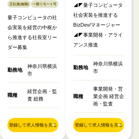
正社員(無期)
一部リモート可
◢◤量子コンピュータ
社会実装を推進する
量子コンピュータの社
BizDev/マネージャー
会実装を経営の中枢か
◢◤事業開発・アライ
ら推進する社長室リー
アンス推進
ダー募集
神奈川県横浜
神奈川県横浜
勤務地
勤務地
市
市
事業開発・営
経営企画・監
職種
職種
業企画 経営企
査 総務
画・監査
登録して求人情報を見る
登録して求人情報を見る