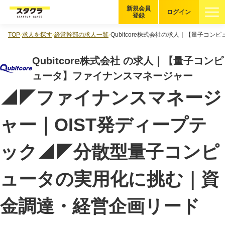
新規会員
ログイン
登録
TOP
求人を探す
経営幹部の求人一覧
Qubitcore株式会社の求人｜【量子コ
ブックマーク
Qubitcore株式会社 の求人｜【量子コンピ
企業を探す
ュータ】ファイナンスマネージャー
◢◤ファイナンスマネージ
適性診断
無料・5分
ャー｜OIST発ディープテ
スタクラが選ばれる理由
ック◢◤分散型量子コンピ
スタートアップ厳選の仕組み
紹介する企業について
ュータの実用化に挑む｜資
登録者の転職・副業実績
金調達・経営企画リード
Startup Magazine