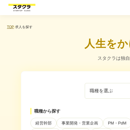
TOP
求人を探す
人生をか
スタクラは独自
職
企
種
業
を
カ
選
テ
ぶ
ゴ
職種から探す
リ
を
経営幹部
事業開発・営業企画
PM・PdM
選